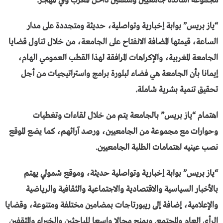
مجموعة أساتذة جامعيين ومثقفين داخل المغرب وفي المهجر.
“ياز بريس” بوابة إخبارية وتواصلية، حديثة ومتجددة على مدار
الساعة،
قيمتها المضافة الانفتاح على الجامعة، من خلال تناول قضايا
الجامعة المغربية، والإكراهات المرافقة لهذا القطب العمومي الهام،
إيمانا بأن الجامعة هي فضاء لبلورة برامج واستراتيجيات من أجل
تحقيق تنمية بشرية شاملة.
اهتمام “ياز بريس” بالجامعة يتم من خلال لقاءات وتغطيات
وحوارات مع مجموعة من الجامعيين، ورصد آرائهم، كما يضع الموقع
نصب عينيه اهتمامات الطلبة الجامعيين.
“يـاز بريس” بوابة إخبارية وتواصلية حديثة، وموقع شمولي يهتم
بالأخبار السياسية والاقتصادية والاجتماعية والثقافية والرياضية
والإعلامية، إضافة إلى ريبورتاجات بمضامين مختلفة ومتنوعة، وقضايا
الرأي العام والمجتمع. ويمنح مجالا واسعا للباحثين والخبراء والمثقفين