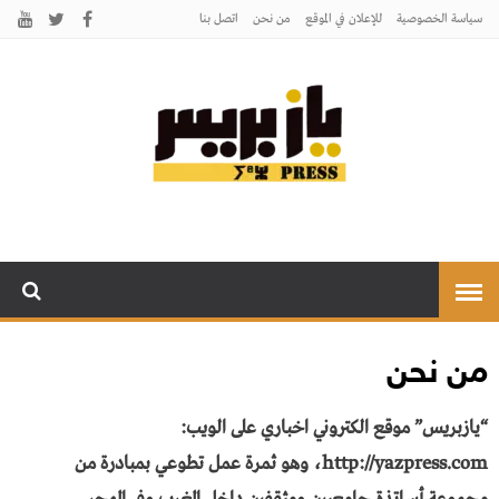
سياسة الخصوصية
للإعلان في الموقع
من نحن
اتصل بنـا
يـازبريس
يأتيكم بالخبر اليقين
من نحن
“يازبريس” موقع الكتروني اخباري على الويب:
http://yazpress.com، وهو
ثمرة عمل تطوعي بمبادرة من