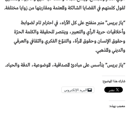
لقول كلمتهم في القضايا الشائكة والمعتمة ومقاربتها من زوايا مختلفة.
“يـاز بريس” منبر منفتح على كل الآراء، في احترام تام لضوابط
وأخلاقيات حرية الرأي والتعبير، وينتصر للحقيقة والكلمة الحرّة
وحقوق الإنسان وحقوق المرأة، والتنوّع الفكري والثقافي والعرقي
والديني والمذهبي.
”يـاز بريس” يتأسس على مبادئ المصداقية، الموضوعية، الدقة والحياد.
شارك هذا الموضوع:
البريد الإلكتروني
معجب بهذه: