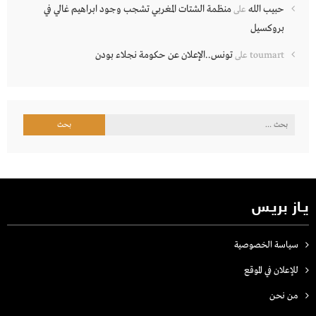
حبيب الله
منظمة الشتات المغربي تشجب وجود ابراهيم غالي في
على
بروكسيل
تونس..الإعلان عن حكومة نجلاء بودن
toumart
على
البحث
عن:
يـاز بريـس
سياسة الخصوصية
للإعلان في الموقع
من نحن