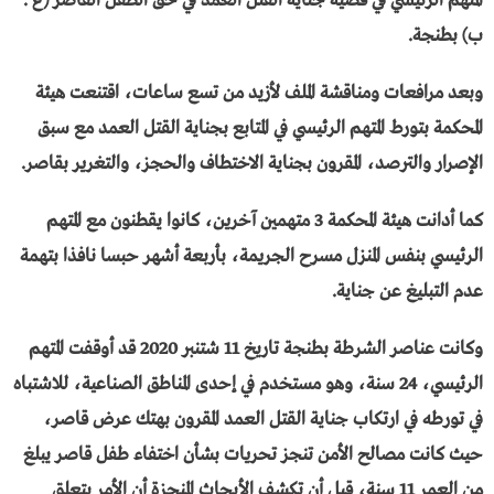
المتهم الرئيسي في قضية جناية القتل العمد في حق الطفل القاصر (ع .
ب) بطنجة.
وبعد مرافعات ومناقشة الملف لأزيد من تسع ساعات، اقتنعت هيئة
المحكمة بتورط المتهم الرئيسي في المتابع بجناية القتل العمد مع سبق
الإصرار والترصد، المقرون بجناية الاختطاف والحجز، والتغرير بقاصر.
كما أدانت هيئة المحكمة 3 متهمين آخرين، كانوا يقطنون مع المتهم
الرئيسي بنفس المنزل مسرح الجريمة، بأربعة أشهر حبسا نافذا بتهمة
عدم التبليغ عن جناية.
وكانت عناصر الشرطة بطنجة تاريخ 11 شتنبر 2020 قد أوقفت المتهم
الرئيسي، 24 سنة، وهو مستخدم في إحدى المناطق الصناعية، للاشتباه
في تورطه في ارتكاب جناية القتل العمد المقرون بهتك عرض قاصر،
حيث كانت مصالح الأمن تنجز تحريات بشأن اختفاء طفل قاصر يبلغ
من العمر 11 سنة، قبل أن تكشف الأبحاث المنجزة أن الأمر يتعلق