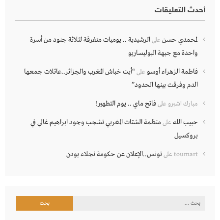
أحدث التعليقات
لمحمدي حسن
الرشيدية .. يوميات متفرقة لثلاثة جنود من أسرة
على
واحدة مع جبهة البوليساريو
فاطمة الزهراء أوسو
“أيت خباش المغرب والجزائر..عائلات جمعها
على
الدم وفرقت بينها الحدود”
فاتح ماي .. يوم التطهير!
مبارك اشبرو
على
حبيب الله
منظمة الشتات المغربي تشجب وجود ابراهيم غالي في
على
بروكسيل
تونس..الإعلان عن حكومة نجلاء بودن
toumart
على
البحث
عن: