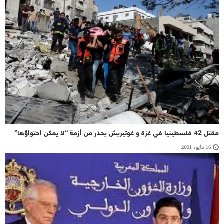
مقتل 42 فلسطينيا في غزة و غوتيريش يحذر من أزمة “لا يمكن احتواؤها”
16 مايو، 2021