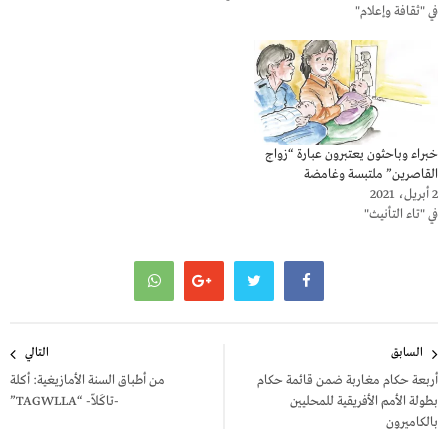
في "ثقافة وإعلام"
خبراء وباحثون يعتبرون عبارة “زواج
القاصرين” ملتبسة وغامضة
2 أبريل، 2021
في "تاء التأنيث"
تصفّح
السابق
التالي
المقالات
أربعة حكام مغاربة ضمن قائمة حكام
من أطباق السنة الأمازيغية: أكلة
بطولة الأمم الأفريقية للمحليين
-تاكَلاّ- “TAGWLLA”
بالكاميرون