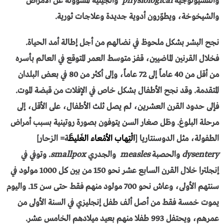
والفسيولوجية
physiological
والجينية المسؤولة عن الأمراض
والشيخوخة، ويطوّرون أدوية جديدة وعلاجات ثورية.
نجح البشر بشكل ملحوظ في نضالهم من أجل إطالة أمد الحياة.
فخلال القرنين الماضيين، قفز متوسط العمر المتوقع في العالم بأسره
من أقل من 40 عاماً إلى 72 عاماً، وإلى أكثر من 80 في بعض البلدان
المتقدمة. وقد نجح الأطفال بشكل خاص في الإفلات من قبضة الموت.
فإلى حدود القرن العشرين، لم يصل ثلث الأطفال، على الأقل، إلى
مرحلة البلوغ. وظل صغار السن يتوفون بصورة روتينية بسبب أمراض
الطفولة، مثل الدوسنتاريا [
الْتِهاب الأمْعاء الغَليظَ
ة= الزحار]
dysentery
والحصبة
measles
والجدري
smallpox
. وتوفي في
إنجلترا خلال القرن السابع عشر نحو 150 من بين كل 1000 مولود في
سنتهم الأولى، وعاش نحو 700 مولود منهم فقط حتى سن 15. واليوم
يموت خمسة فقط من أصل ألف طفل إنجليزي في السنة الأولى من
عمرهم، ويحتفل 993 طفلا منهم بعيد ميلادهم الخامس عشر.