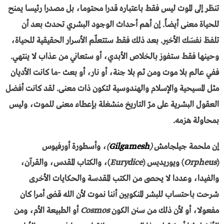
تنظر إلى الموت ليس فقط باعتباره قدرا محتوما، بل مصدرا رئيسا يمنح
للحياة معنى أيضاً. إن أهم أحداث الوجود البشري تحدث بعد أن
تلفظ نفسَك الأخير. بعد ذلك فقط ستتعلّم الأسرار الحقيقية للحياة،
وحينها فقط ستفوز بالخلاص الأبدي، أو ستعاني من عذاب لا ينتهي.
ففي عالم بلا موت ومن ثم بلا جنة، أو نار، أو بعث -ما كانت الأديان
مثل المسيحية والإسلام والهندوسية لتكون ذات معنى. لقد كانت أفضل
العقول البشرية على مرّ التاريخ منشغلة بإعطاء معنى للموت، وليس
بمحاولة هزمه.
إن ملحمة جيلجامش
(
Gilgamesh
)
، وأسطورة أورفيوس
(
Orpheus
) ويوريديس (
Eurydice
)، والكتاب المقدس، والقرآن،
والفيدا، وعددا لا يحصى من الكتب المقدسة والحكايات الأخرى
شرحت باحتساب للبشر المنكوبين أننا نموت لأن الله قضى أمرا كان
مفعولا، أو لأن ذلك من سنن الكون
Cosmos
أو الطبيعة الأم، ومن