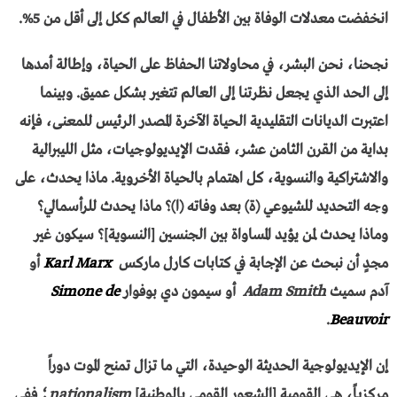
انخفضت معدلات الوفاة بين الأطفال في العالم ككل إلى أقل من 5%.
نجحنا، نحن البشر، في محاولاتنا الحفاظ على الحياة، وإطالة أمدها
إلى الحد الذي يجعل نظرتنا إلى العالم تتغير بشكل عميق. وبينما
اعتبرت الديانات التقليدية الحياة الآخرة المصدر الرئيس للمعنى، فإنه
بداية من القرن الثامن عشر، فقدت الإيديولوجيات، مثل الليبرالية
والاشتراكية والنسوية، كل اهتمام بالحياة الأخروية. ماذا يحدث، على
وجه التحديد للشيوعي (ة) بعد وفاته (ا)؟ ماذا يحدث للرأسمالي؟
وماذا يحدث لمن يؤيد المساواة بين الجنسين [النسوية]؟ سيكون غير
مجدٍ أن نبحث عن الإجابة في كتابات كارل ماركس
Karl Marx
أو
آدم سميث
Adam Smith
أو سيمون دي بوفوار
Simone de
.
Beauvoir
إن الإيديولوجية الحديثة الوحيدة، التي ما تزال تمنح الموت دوراً
مركزياً، هي القومية [الشعور القومي بالوطنية]
nationalism
؛ ففي