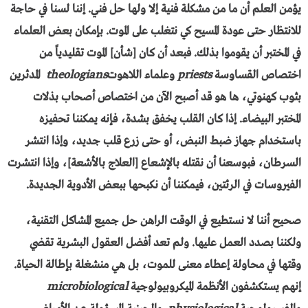
يؤمن العلم أن ما من مشكلة فنية إلا ولها حل فني. إننا لسنا في حاجة
للانتظار حتى عودة المسيح كي نتغلب على الموت. بإمكان بعض العلماء
في المختبر أن يقوموا بذلك. فبعد أن كان [شأن] الموت تقليدياً من
اختصاص القساوسة
priests
وعلماء اللاهوت
theologians
المدثرين
بثوب كهنوتي، ها هو قد أصبح الآن من اختصاص أصحاب بذلات
المختبر البيضاء. إذا كان القلب يخفق بشدة، فإنه يمكننا تحفيزه
باستخدام جهاز ضبط النبض، أو حتى زرع قلب جديد، وإذا انتشر
السرطان، فبوسعنا أن نقتله بالإشعاع [العلاج بالأشعة]، وإذا انتشرت
الفيروسات في الرئتين، فيمكننا أن نكبحها ببعض الأدوية الجديدة.
صحيح أننا لا نستطيع في الوقت الراهن حل جميع المشاكل التقنية،
ولكننا بصدد العمل عليها. ولم تعد أفضل العقول البشرية تقضي
وقتها في محاولة إعطاء معنى للموت، بل هي منشغلة بإطالة الحياة.
إنهم يستكشفون الأنظمة الميكروبيولوجية
microbiological