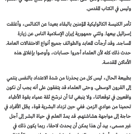
وليس في الكتاب المقدس.
تأمر الكنيسة الكاثوليكية المؤمنين بالبقاء بعيدا عن الكنائس، وأغلقت
إسرائيل بيعها. وتثني جمهورية إيران الإسلامية الناس عن زيارة
المساجد. وقد أرجأت المعابد والطوائف جميع أنواع الاحتفالات العامة.
حدث ذلك كله لأن العلماء أجروا حسابات، وأوصوا بإغلاق هذه
الأماكن المقدسة.
بطبيعة الحال، ليس كل من يحذرنا من شدة الاعتداد بالنفس ينتمي
إلى القرون الوسطى. وحتى العلماء قد يتفقون على أنه يجب أن نكون
واقعيين في توقعاتنا، ولا ينبغي لنا أن نرسّخ ثقة عمياء بقوة الأطباء
تحمينا من عوادي الزمن. ففي حين تزداد البشرية قوة، يظل الأفراد في
حاجة إلى مواجهة هشاشتهم. قد يمدّ العلم في حياة البشر إلى أجل
غير مسمى، بيد أن هذا يمكن أن يحدث لاحقا، ربما يكون ذلك في