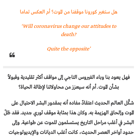
هل ستغير كورونا موقفنا من الموت؟ أم العكس تماما
‘Will coronavirus change our attitudes to
death?
Quite the opposite’
فهل يعود بنا وباء الفيروس التاجي إلى مواقف أكثر تقليدية وقبولاً
بشأن الموت ــ أم أنه سيعزز من محاولاتنا لإطالة الحياة؟
شكَّل العالم الحديث اعتقادٌ مفاده أنه بمقدور البشر الاحتيال على
الموت وإلحاق الهزيمة به. وكان هذا بمثابة موقف ثوري جديد. فقد ظلّ
البشر في أغلب مراحل التاريخ يستسلمون للموت عن طواعية. وإلى
حدود أواخر العصر الحديث، كانت أغلب الديانات والإيديولوجيات