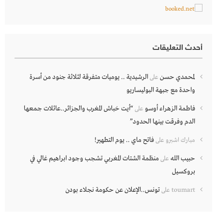
أحدث التعليقات
لمحمدي حسن
الرشيدية .. يوميات متفرقة لثلاثة جنود من أسرة
على
واحدة مع جبهة البوليساريو
فاطمة الزهراء أوسو
“أيت خباش المغرب والجزائر..عائلات جمعها
على
الدم وفرقت بينها الحدود”
فاتح ماي .. يوم التطهير!
مبارك اشبرو
على
حبيب الله
منظمة الشتات المغربي تشجب وجود ابراهيم غالي في
على
بروكسيل
تونس..الإعلان عن حكومة نجلاء بودن
toumart
على