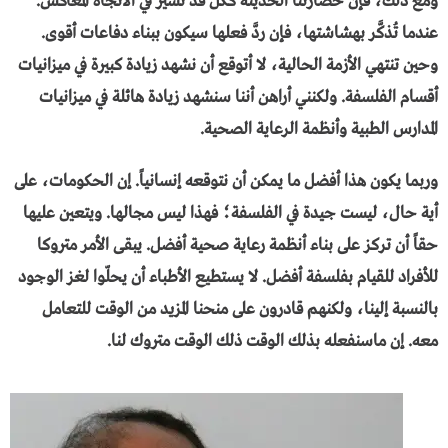
ومع ذلك، فإن حضارتنا الحديثة ككل قد تسير في الاتجاه المعاكس.
عندما تُذكَّر بهشاشتها، فإن ردَّ فعلها سيكون ببناء دفاعات أقوى.
وحين تنتهي الأزمة الحالية، لا أتوقع أن نشهد زيادة كبيرة في ميزانيات
أقسام الفلسفة. ولكنني أراهن أننا سنشهد زيادة هائلة في ميزانيات
المدارس الطبية وأنظمة الرعاية الصحية.
وربما يكون هذا أفضل ما يمكن أن نتوقعه إنسانياً. إن الحكومات، على
أية حال، ليست جيدة في الفلسفة؛ فهذا ليس مجالها. ويتعين عليها
حقاً أن تركز على بناء أنظمة رعاية صحية أفضل. يبقى الأمر متروكا
للأفراد للقيام بفلسفة أفضل. لا يستطيع الأطباء أن يحلّوا لغز الوجود
بالنسبة إلينا، ولكنهم قادرون على منحنا المزيد من الوقت للتعامل
معه. إن ماسنفعله بذلك الوقت ذلك الوقت متروك لنا.