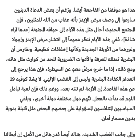
هذا هو موقفنا من الفاجعة أيضا. ورُغم أن بعض الدعاة الدينيين
سارعوا إلى وصف مرض الإيدز بأنه عقاب من الله للمثليين، فإن
المجتمع الحديث أحال مثل هذه الآراء إلى حوافه المجنونة [عدها آراء
شاذة]، ففي هذه الأيام ننظر عموماً إلى انتشار مرض الإيدز وإيبولا
وغيرهما من الأوبئة الجديدة وكأنها إخفاقات تنظيمية. ونفترض أن
البشرية تمتلك المعرفة والأدوات الضرورية للحد من كوارث مثل هاته،
ومع ذلك، إذا ما خرج مرضٌ معدٍ عن السيطرة، فإن هذا يرجع إلى
انعدام الكفاءة البشرية وليس إلى الغضب الإلهي. لا يشدّ كوفيد 19
عن هذه القاعدة. إن الأزمة لم تنته بعد، ورغم ذلك فإن لعبة تبادل
اللوم قد بدأت بالفعل. تتّهم دول مختلفة دولة أخرى، ويلقي
السياسيون المتنافسون المسؤولية على بعضهم البعض مثل قنبلة يدوية
بدون مسمار أمان.
وإلى جانب الغضب الشديد، هناك أيضاً قدر هائل من الأمل. إن أبطالنا