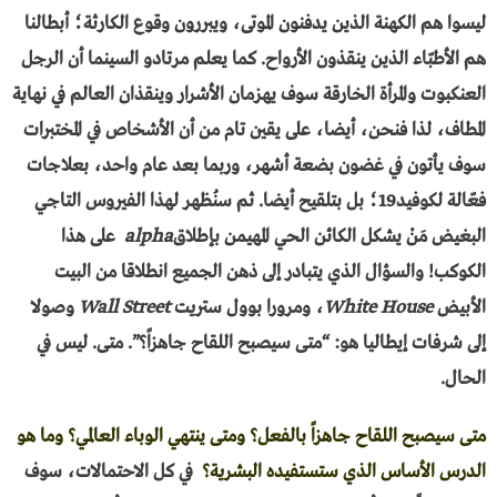
ليسوا هم الكهنة الذين يدفنون الموتى، ويبررون وقوع الكارثة؛ أبطالنا
هم الأطبّاء الذين ينقذون الأرواح. كما يعلم مرتادو السينما أن الرجل
العنكبوت والمرأة الخارقة سوف يهزمان الأشرار وينقذان العالم في نهاية
المطاف، لذا فنحن، أيضا، على يقين تام من أن الأشخاص في المختبرات
سوف يأتون في غضون بضعة أشهر، وربما بعد عام واحد، بعلاجات
فعّالة لكوفيد19؛ بل بتلقيح أيضا. ثم سنُظهر لهذا الفيروس التاجي
البغيض مَنْ يشكل الكائن الحي المهيمن بإطلاق
alpha
على هذا
الكوكب! والسؤال الذي يتبادر إلى ذهن الجميع انطلاقا من البيت
الأبيض
House
White
، ومرورا بوول ستريت
Wall Street
وصولا
إلى شرفات إيطاليا هو: “متى سيصبح اللقاح جاهزاً؟”. متى. ليس في
الحال.
متى سيصبح اللقاح جاهزاً بالفعل؟ ومتى ينتهي الوباء العالمي؟ وما هو
الدرس الأساس الذي ستستفيده البشرية؟
في كل الاحتمالات، سوف