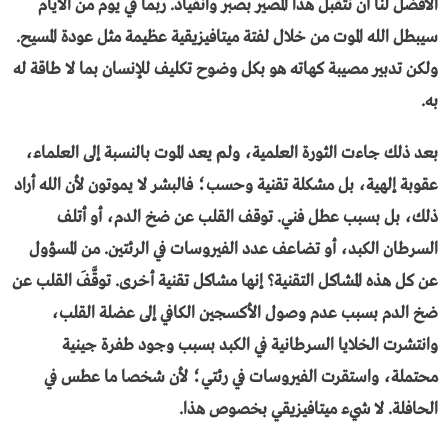
الأفضل لنا أن نتقبل هذا المصير بصبر وانقياد. ربما في يوم من الأيام
سيبطل الله الموت من خلال لفتة ميتافيزيقية عظيمة مثل عودة المسيح.
ولكن تدبير مصيبة كهاته هو بكل وضوح تكليف للإنسان بما لا طاقة له
به.
بعد ذلك جاءت الثورة العلمية، ولم يعد الموت بالنسبة إلى العلماء،
عقوبة إلهية، بل مشكلة تقنية وحسب؛ فالبشر لا يموتون لأن الله أراد
ذلك، بل بسبب عطل فني. توقف القلب عن ضخ الدم، أو أتلف
السرطان الكبد، أو تضاعف عدد الفيروسات في الرئتين. من المسؤول
عن كل هذه المشاكل التقنية؟ إنها مشاكل تقنية أخرى. توقَّفَ القلب عن
ضخ الدم بسبب عدم وصول الأكسجين الكافي إلى عضلة القلب،
وانتشرت الخلايا السرطانية في الكبد بسبب وجود طفرة جينية
محتملة، واستقرت الفيروسات في رئتي؛ لأن شخصا ما عطس في
الحافلة. لا شيء ميتافيزيقي بخصوص هذا.