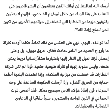
أرسله الله لمعاقبتنا. إن أولئك الذين يعتقدون أن البشر قادرون على
التغلب على هذا الوباء من خلال نبوغهم الشخصي، فإنهم لا يعدُون
يقترفون مزيدا من الخطايا التي تنضاف إلى جرائمهم الأخرى. من نكون
نحن لنمنع إرادة الله؟”.
أما المواقف، اليوم، فهي على العكس من ذلك تماماً. فكلما أودت كارثة
ما بأرواح العديد من الناس ــحادث قطار، حريق مهول، بل وحتى
إعصار ــ فإننا نميل إلى النظر إليها باعتبارها فشلاً إنسانياً ذريعا يمكن
منعه، وليس عقوبة إلهية أو كارثة طبيعية حتمية. فإذا لم تكن شركة
القطارات قد خفضت من ميزانية السلامة، وإذا اعتمدت البلدية أنظمة
حماية من الحريق أفضل، وإذا أرسلت الحكومة المساعدة على وجه
السرعة، فإن إنقاذ هؤلاء الناس سيصبح ممكنا. فقد أضحى الموت
الجماعي في القرن الواحد والعشرين، سبباً تلقائيا في الدعاوى
القضائية والتحقيقات.