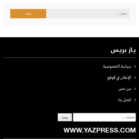
البحث
عن:
يـاز بريـس
سياسة الخصوصية
للإعلان في الموقع
من نحن
اتصل بنـا
البحث
عن:
WWW.YAZPRESS.COM