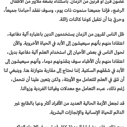
غضون قرن أو قرنين من الزمان. باستثناء بضعة ملايير من الأطفال
الرضع، فإننا جميعنا سنموت ذات يوم، وسوف نفقد أحباءنا جميعاً،
وحريّ بنا أن نتقبل كوننا كائنات زائلة.
ظل الناس لقرون من الزمان يستخدمون الدين باعتباره آلية دفاعية،
اعتقادا منهم بأنهم سيعيشون إلى الأبد في الحياة الأخروية. والآن
تحول الناس في بعض الأحيان إلى استخدام العلم آلية دفاعية بديل،
اعتقادا منهم بأن الأطباء سوف ينقذونهم دوما، وأنهم سيعيشون إلى
الأبد في شققهم السكنية. إننا نحتاج إلى مقاربة متوازنة هنا. وينبغي لنا
أن نثق في العلم للتعامل مع الأوبئة، ولكن يتعين علينا أن نتحمل،
رُغم ذلك، عبء التعامل مع معدلات وفياتنا الفردية وزوالنا.
قد تجعل الأزمة الحالية العديد من الأفراد أكثر وعيا بالطابع غير
الدائم للحياة الإنسانية والإنجازات البشرية.