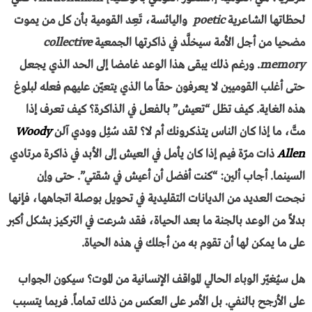
لحظاتها الشاعرية
poetic
واليائسة، تَعِد القومية بأن كل من يموت
مضحيا من أجل الأمة سيخلَّد في ذاكرتها الجمعية
collective
memory
. ورغم ذلك يبقى هذا الوعد غامضا إلى الحد الذي يجعل
حتى أغلب القوميين لا يعرفون حقاً ما الذي يتعيّن عليهم فعله لبلوغ
هذه الغاية. كيف تظل “تعيش” بالفعل في الذاكرة؟ كيف تعرف إذا
متَّ، ما إذا كان الناس يتذكرونك أم لا؟ لقد سُئِل وودي آلن
Woody
Allen
ذات مرّة فيم إذا كان يأمل في العيش إلى الأبد في ذاكرة مرتادي
السينما. أجاب ألين: “كنت أفضل أن أعيش في شقتي”. حتى وإن
نجحت العديد من الديانات التقليدية في تحويل بوصلة اتجاهها، فإنها
بدلاً من الوعد بالجنة ما بعد الحياة، فقد شرعت في التركيز بشكل أكبر
على ما يمكن لها أن تقوم به من أجلك في هذه الحياة.
هل سيُغيّر الوباء الحالي المواقف الإنسانية من الموت؟ سيكون الجواب
على الأرجح بالنفي. بل الأمر على العكس من ذلك تماماً. فربما يتسبب