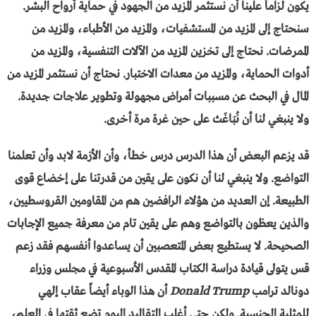
يكون لزاماً علينا أن نستثمر المزيد من الجهود في حماية أرواح البشر.
سنحتاج إلى المزيد من المستشفيات، والمزيد من الأطباء، والمزيد من
الممرضات. نحتاج إلى تخزين المزيد من الآلات التنفسية، والمزيد من
أدوات الحماية، والمزيد من معدات الاختبار. نحتاج أن نستثمر المزيد من
المال في البحث عن مسببات أمراض مجهولة وتطوير علاجات جديدة.
ولا ينبغي لنا أن نُبَاغَث على حين غرة مرة أخرى.
قد يزعم البعض أن هذا الدرس درس خطأ، وأن الأزمة لابد وأن تعلمنا
التواضع. ولا ينبغي لنا أن نكون على يقين من قدرتنا على إخضاع قوى
الطبيعة. إن العديد من هؤلاء الرافضين هم من المقاومين القروسطيين،
والذين يعظون بالتواضع وهم على يقين تام من معرفة جميع الإجابات
الصحيحة. لا يستطيع بعض المتعصبين أن يساعدوا أنفسهم فقد زعم
قس يتولى قيادة دراسة الكتاب المقدس الأسبوعية في مجلس وزراء
دونالد ترامب
Donald Trump
أن هذا الوباء أيضاً عقاب إلهي
للمثلية الجنسية. ولكن حتى أغلب التقاليد اليوم تضع ثقتها في العلم،