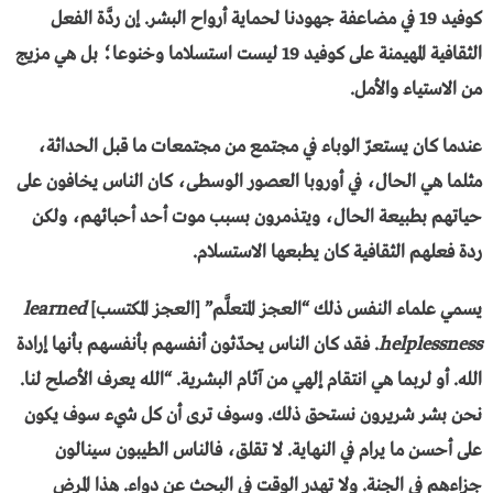
كوفيد 19 في مضاعفة جهودنا لحماية أرواح البشر. إن ردَّة الفعل
الثقافية المهيمنة على كوفيد 19 ليست استسلاما وخنوعا؛ بل هي مزيج
من الاستياء والأمل.
عندما كان يستعرّ الوباء في مجتمع من مجتمعات ما قبل الحداثة،
مثلما هي الحال، في أوروبا العصور الوسطى، كان الناس يخافون على
حياتهم بطبيعة الحال، ويتذمرون بسبب موت أحد أحبائهم، ولكن
ردة فعلهم الثقافية كان يطبعها الاستسلام.
يسمي علماء النفس ذلك “العجز المتعلَّم” [العجز المكتسب]
learned
helplessness
. فقد كان الناس يحدّثون أنفسهم بأنفسهم بأنها إرادة
الله. أو لربما هي انتقام إلهي من آثام البشرية. “الله يعرف الأصلح لنا.
نحن بشر شريرون نستحق ذلك. وسوف ترى أن كل شيء سوف يكون
على أحسن ما يرام في النهاية. لا تقلق، فالناس الطيبون سينالون
جزاءهم في الجنة. ولا تهدر الوقت في البحث عن دواء. هذا المرض