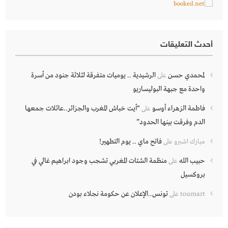
أحدث التعليقات
لمحمدي حسن
الرشيدية .. يوميات متفرقة لثلاثة جنود من أسرة
على
واحدة مع جبهة البوليساريو
فاطمة الزهراء أوسو
“أيت خباش المغرب والجزائر..عائلات جمعها
على
الدم وفرقت بينها الحدود”
فاتح ماي .. يوم التطهير!
مبارك اشبرو
على
حبيب الله
منظمة الشتات المغربي تشجب وجود ابراهيم غالي في
على
بروكسيل
تونس..الإعلان عن حكومة نجلاء بودن
toumart
على