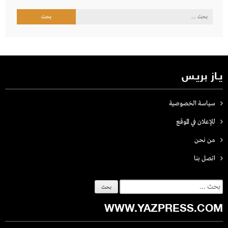
البحث
عن:
يـاز بريـس
سياسة الخصوصية
للإعلان في الموقع
من نحن
اتصل بنـا
البحث
عن:
WWW.YAZPRESS.COM