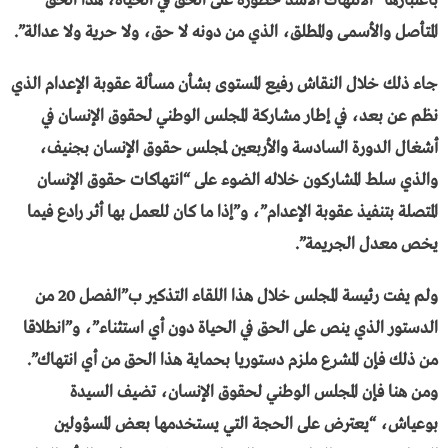
باعتبارها “الانتهاك الأشد خطورة على الحق في الحياة، هذا الحق
المتأصل والأسمى والمطلق، الذي من دونه لا حق، ولا حرية ولا عدالة”.
جاء ذلك خلال النقاش رفيع المستوى بشأن مسألة عقوبة الإعدام الذي
نظم عن بعد، في إطار مشاركة المجلس الوطني لحقوق الإنسان في
أشغال الدورة السادسة والأربعين لمجلس حقوق الإنسان بجنيف،
والذي سلط المشاركون خلاله الضوء على “انتهاكات حقوق الإنسان
المتصلة بتنفيذ عقوبة الإعدام”، و”إذا ما كان للعمل بها أثر رادع فيما
يخص معدل الجريمة”.
ولم يفت رئيسة المجلس خلال هذا اللقاء التذكير ب”الفصل 20 من
الدستور الذي ينص على الحق في الحياة دون أي استثناء”، و”انطلاقا
من ذلك فإن المشرع ملزم دستوريا بحماية هذا الحق من أي انتهاك”.
ومن هنا فإن المجلس الوطني لحقوق الإنسان، تضيف السيدة
بوعياش، “يعترض على الحجة التي يستخدمها بعض المسؤولين