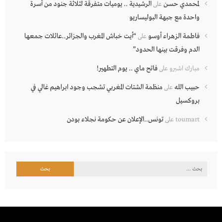
لمحمدي حسن
الرشيدية .. يوميات متفرقة لثلاثة جنود من أسرة
على
واحدة مع جبهة البوليساريو
فاطمة الزهراء أوسو
“أيت خباش المغرب والجزائر..عائلات جمعها
على
الدم وفرقت بينها الحدود”
فاتح ماي .. يوم التطهير!
مبارك اشبرو
على
حبيب الله
منظمة الشتات المغربي تشجب وجود ابراهيم غالي في
على
بروكسيل
تونس..الإعلان عن حكومة نجلاء بودن
toumart
على
البحث
عن: