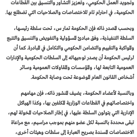
وتجويد العمل الحكومي، وتعزيز التشاور والتنسيق بين القطاعات
الحكومية، في احترام تام للاختصاصات والصلاحيات التي تضطلع بها.
وبحسب المصدر ذاته فإن الحكومة تمار س، تحت سلطة رئيسها،
السلطة التنفيذية، وفق مبادئ المسؤولية والتفويض والتنسيق والتتبع
والمواكبة والتقييم والتضامن الحكومي والتكامل في المبادرة. كما أن
لرئيس الحكومة أن يصدر توجيهاته إلى السلطات الحكومية والإدارات
العمومية التابعة لها، والمؤسسات والمقاولات العمومية وسائر
أشخاص القانون العام الموضوعة تحت وصاية الحكومة.
وبالنسبة لأعضاء الحكومة، يضيف المنشور ذاته، فإن مهامهم
واختصاصاتهم في القطاعات الوزارية المكلفين بها، وكذا الهياكل
الإدارية التي يتولون السلطة عليها، في إطار الصلاحيات المخولة لهم،
تبقى محددة بالنسبة لكل عضو منهم بموجب مراسيم، مع مراعاة
الاختصاصات المسندة بصريح العبارة إلى سلطات وهيئات أخرى،