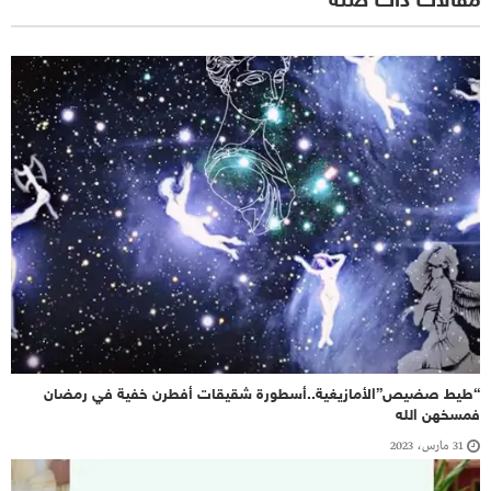
مقالات ذات صلة
“طيط صضيص”الأمازيغية..أسطورة شقيقات أفطرن خفية في رمضان
فمسخهن الله
31 مارس، 2023