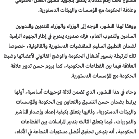
منشورا تحت رقم 5/2021 يتعلق بتجويد تنسيق العمل الحكومي
وعلاقة الحكومة مع المؤسسات والهيئات الدستورية.
ووفقا لهذا المنشور، الموجه إلى الوزراء والوزراء المنتدبين والمندوبين
السامين والمندوب العام، فإنه صدوره يندرج في إطار الجهود الرامية
لضمان التطبيق السليم للمقتضيات الدستورية والقانونية، خصوصا
تلك المرتبطة بتسيير أشغال الحكومة والوضع القانوني لأعضائها وضبط
العلاقة فيما بين القطاعات الحكومية، كما يروم حسن تدبير علاقة
الحكومة مع المؤسسات الدستورية.
وجاء في هذا المنشور، الذي تضمن ثلاثة توجيهات أساسية، أولها
يرتبط بضمان حسن التنسيق والتعاون بين الحكومة والمؤسسات
والهيئات الدستورية، وثانيها يتعلق بكيفية إعداد وإصدار المناشير
والدوريات، فيما يتعلق الثالث بتدبير المراسلات بين القطاعات
الحكومية، أنه يتوخى تحقيق أفضل مستويات النجاعة في الأداء،