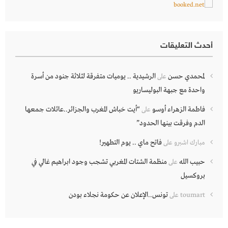
أحدث التعليقات
لمحمدي حسن
الرشيدية .. يوميات متفرقة لثلاثة جنود من أسرة
على
واحدة مع جبهة البوليساريو
فاطمة الزهراء أوسو
“أيت خباش المغرب والجزائر..عائلات جمعها
على
الدم وفرقت بينها الحدود”
فاتح ماي .. يوم التطهير!
مبارك اشبرو
على
حبيب الله
منظمة الشتات المغربي تشجب وجود ابراهيم غالي في
على
بروكسيل
تونس..الإعلان عن حكومة نجلاء بودن
toumart
على