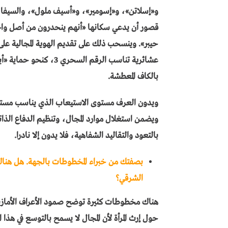
و«إسلاتن»، و«إسومير»، و«أسيف ملول»، والسيفا و
قصور أن يدعي سكانها «أنهم ينحدرون من أصل واح
حيبر». وينسحب ذلك على تقديم الهوية المجالية على
عشائرية تناسب الرقم ال
بالكاف المعطشة.
ويدون العرف مستوى الاستيعاب الذي يناسب مستوى 
ويضمن استغلال موارد المجال، وتنظيم الدفاع الذات
بالتعود والتقاليد الشفاهية، فلا يدون إلا نادرا.
بصفتك من خبراء المخطوطات بالجهة. هل هنا
الشرقي؟
هناك مخطوطات كثيرة توضح صمود الأعراف الأمازي
حول إرث المرأة لأن المجال لا يسمح بالتوسع في هذا