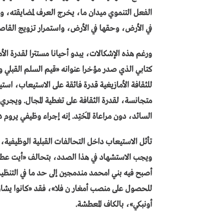
الفعل التنموي ميدان ما، يخرج العرف لمضايقته، وطا
في الأرض، وحقها في الأرض، واستمرار تزويج القاص
ورغم هذه الإشكالات، يبدو أحيانا مستترا لقدرة ال
كتابي الذي صدر مؤخرا عنوانه «قيم السلم القبلي و
للثقافة الأمازيغية قدرة فائقة على الاستيعاب، اس
السائد، دون مراعاة المَحْتِد. إنه إجراء وظيفي يرو
تأثل الاستيعاب داخل التحالفات القبلية الوظيفية،
ويجب الاستشهاد في هذا الصدد، بتحالف «أيت عطا»
أصبح فيه بني امحمد مندمجين إلى حد ما في التنظي
للحصول على منصب أمغار ن فلا»، فقد «كانوا يشا
أونبكي»، بالكاف المعطشة.