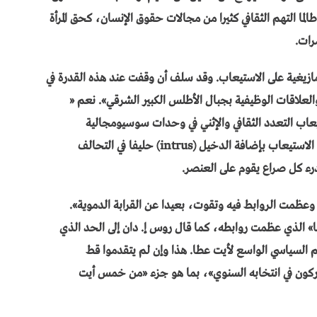
لما التهم الثقافي كثيرا من مجالات حقوق الإنسان، كحق المرأة
رات.
أمازيغية على الاستيعاب. وقد سلف أن وقفت عند هذه القدرة في
العلاقات الوظيفية بجبال الأطلس الكبير الشرقي». نعم «
تيعاب التعدد الثقافي والإثني في وحدات سوسيومجالية
متجانسة، لقدرة الثقافة على تغطية المجال. ويجري الاستيعاب بإضافة الدخيل (intrus) حليفا في التحالف
م درء كل صراع يقوم على العنصر.
 وعظمت الروابط فيه وتقوت، بعيدا عن القرابة الدموية».
 الذي عظمت روابطه، كما قال روس إ. دان إلى الحد الذي
م السياسي الواسع لأيت عطا. هذا وإن لم يتقدموا قط
ركون في انتخابه السنوي»، بما هو جزء «من خمس أيت