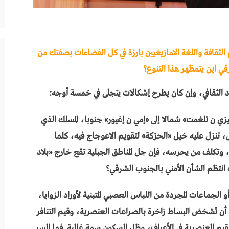
الثقافة واللغة الامازيغيين بارزة في كل الفضاءات بصفتك من
رقي اين يتمظهر هذا التنوع؟
دد الثقافي، وإن كان يطرح إشكالات يتجلى في خمسة أوجه:
«تيزي ن تلغمت» شمالا إلى «إمي ن إغيور» جنوبا، المسلك الذي
، تنزل عليه خيل «الحرْكة» لتقويم الاعوجاج فيه، كلما
وتكلف من يحرسه، فإن جل المناطق الجبلية تقع خارج «بلاد
ف انتظم الشأن الأمني بالجنوب الشرقي؟
الجماعات المجردة من اللباس العصبي المتبنية لأوراد الزوايا،
را أن تَشخض البساط زاخرة بالصراعات العنصرية، وقيم التنافر
لقيم العنصرية في الأعراف، وظل السكون سمة غالبة. فما السر