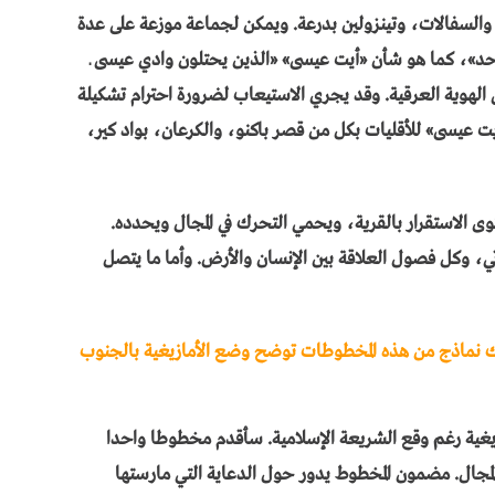
السفالات، وتينزولين بدرعة. ويمكن لجماعة موزعة على عدة
د»، كما هو شأن «أيت عيسى» «الذين يحتلون وادي عيسى ـ
 الهوية العرقية. وقد يجري الاستيعاب لضرورة احترام تشكيلة
سحري 3، كنحو حماية «أيت عيسى» للأقليات بكل من قصر باكنو، والكرعان، بواد كير،
الاستقرار بالقرية، ويحمي التحرك في المجال ويحدده.
ي، وكل فصول العلاقة بين الإنسان والأرض. وأما ما يتصل
ك نماذج من هذه المخطوطات توضح وضع الأمازيغية بالجنوب
غية رغم وقع الشريعة الإسلامية. سأقدم مخطوطا واحدا
 المجال. مضمون المخطوط يدور حول الدعاية التي مارستها