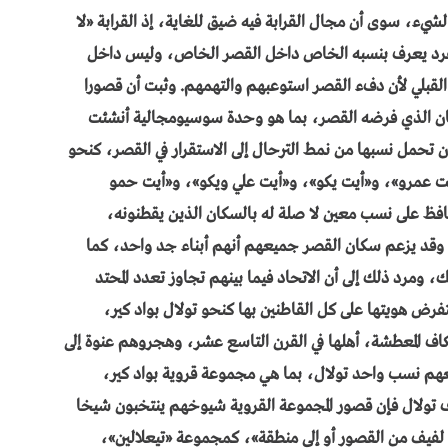
شيء، سوى أن مجال القرابة فيه ضيق للغاية، إذ القرابة «لا
 الفرد يعرف بنسبه الخاص داخل القصر الخاص، وليس داخل
 القبلي لأن دفء القصر استوعبهم والتهمهم. وثبت أن قصورا
ان الذي فرضه القصر، بما هو وحدة سوسيومجالية أنشئت
أن تحمل نسبها من نمط الترحال إلى الاستقرار في القصر، كنحو
يت عمرو»، و«أيت يكو»، و«أيت علي ويكو»، و«أيت حمو
فظ على نسب معين لا صلة له بالسكان الذين يقطنونه،
د يزعم سكان القصر جميعهم أنهم أبناء جد واحد، كما
، ومرد ذلك إلى أن الاتحاد فيما بينهم تجاوز تعدد المحتد
تفرض هويتها على كل القاطنين بها كنحو تولال بواد كير،
كاف المعطشة، أهلها في القرن التاسع عشر، وهجروهم عنوة إلى
م نسب واحد تولال، بما هي مجموعة قروية بواد كير،
شة. وحسب ما ورد في المادة 48 من عرف تولال فإن قصور المجموعة القروية شيوخهم ينتخبون شيخا
 لفيف من القصور أو إلى منطقة»، كمجموعة «تيعلالين»،