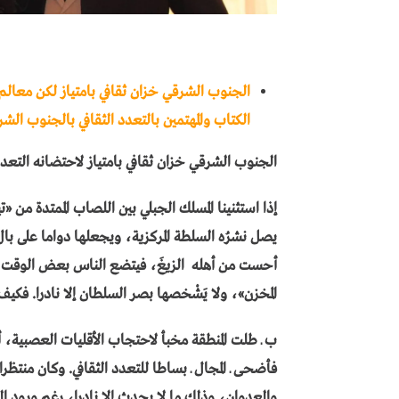
الجنوب الشرقي خزان ثقافي بامتياز لكن معالم 
الكتاب والمهتمين بالتعدد الثقافي بالجنوب الش
الجنوب الشرقي خزان ثقافي بامتياز لاحتضانه التع
إذا استثنينا المسلك الجبلي بين اللصاب الممتدة من 
يصل نشرُه السلطة المركزية، ويجعلها دواما على بال
أحست من أهله الزيغَ، فيتضع الناس بعض الوقت، 
المخزن»، ولا يَشْخصها بصر السلطان إلا نادرا. فكي
ب ـ طلت المنطقة مخبأ لاحتجاب الأقليات العصبية، أو 
فأضحى ـ المجال ـ بساطا للتعدد الثقافي. وكان منتظ
والعدوان، وذلك ما لا يحدث إلا نادرا، رغم ورود ا