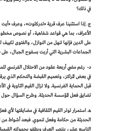
في ذلك؟
ج ـ إذا استثنينا عرف قرية «تدركلوت»، وعرف «أيت 
الأعراف، بما هي قواعد شفاهية، أو نصوص مخطوطة 
على الدين فإنها تنهل من النوازل، والفتوى تكييف 
الجماعات البشرية التي أربت بسفوح الجبال، على قرا
د- رغم مضي أربعة عقود من الاحتلال الفرنسي للم
في بعض المراكز، وتعميم القبضة والتحكم الذي ير
قبل الحماية الفرنسية. ولا تزال القيم الثاوية في ال
تضايق فعل المؤسسة الحديثة. وطرح السؤال حول سبي
هـ ـ استمرار توتر القيم الثقافية في مضايقتها لأي 
الحديثة من حكامة وفعل تنموي. فبعد أشواط من النز
التاسع عشر، ينتصر العرف ويطفو بحمولته القيمية