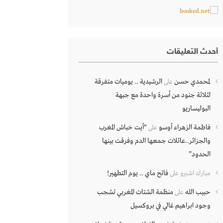
أحدث التعليقات
لمحمدي حسن
الرشيدية .. يوميات متفرقة
على
لثلاثة جنود من أسرة واحدة مع جبهة
البوليساريو
فاطمة الزهراء أوسو
“أيت خباش المغرب
على
والجزائر..عائلات جمعها الدم وفرقت بينها
الحدود”
فاتح ماي .. يوم التطهير!
مبارك اشبرو
على
حبيب الله
منظمة الشتات المغربي تشجب
على
وجود ابراهيم غالي في بروكسيل