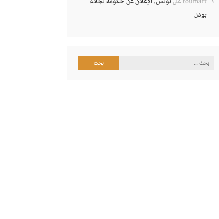
تونس..الإعلان عن حكومة نجلاء
toumart
على
بودن
البحث
عن: