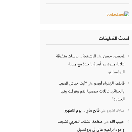
أحدث التعليقات
لمحمدي حسن
الرشيدية .. يوميات متفرقة
على
لثلاثة جنود من أسرة واحدة مع جبهة
البوليساريو
فاطمة الزهراء أوسو
“أيت خباش المغرب
على
والجزائر..عائلات جمعها الدم وفرقت بينها
الحدود”
فاتح ماي .. يوم التطهير!
مبارك اشبرو
على
حبيب الله
منظمة الشتات المغربي تشجب
على
وجود ابراهيم غالي في بروكسيل