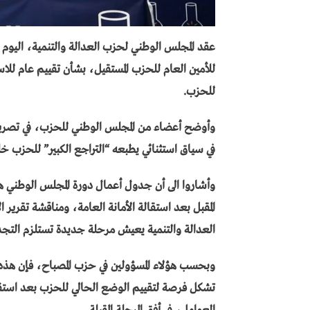
عقد المجلس الوطني لحزب العدالة والتنمية، اليوم ال
للأمين العام للحزب المستقيل، بشأن تقييم عام للاست
للحزب.
وأوضح أعضاء من المجلس الوطني للحزب، في تصريحات
في سياق استثنائي يطبعه “التراجع الكبير” للحزب خلال الاقتراع
وأشاروا الى أن جدول أعمال دورة المجلس الوطني هذ
المقبل بعد استقالة الأمانة العامة، ومناقشة تقرير 
العدالة والتنمية يعيش مرحلة جديدة تستلزم التجدي
وبحسب هؤلاء المسؤولين في حزب المصباح، فإن هذه ال
تشكل فرصة لتقييم الوضع الحالي للحزب بعد استقراء