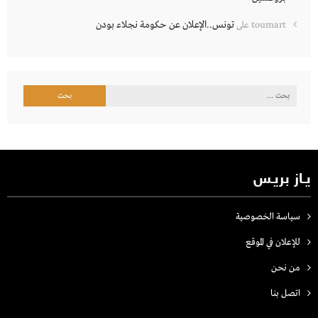
تونس..الإعلان عن حكومة نجلاء بودن
toumart
على
البحث
عن:
يـاز بريـس
سياسة الخصوصية
للإعلان في الموقع
من نحن
اتصل بنـا