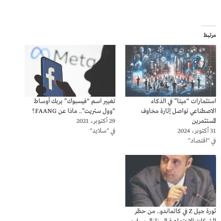
مرتبط
استثمارات “ميتا” في الذكاء
تغيير اسم “فيسبوك” يربك أوساط
الاصطناعي تواصل إثارة مخاوف
“وول ستريت”.. ماذا عن FAANG؟
المستثمرين
29 أكتوبر، 2021
31 أكتوبر، 2024
في "سلايد"
في "اقتصاد"
ثورة جيل Z في كاتماندو.. من حظر