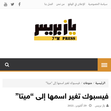
سياسة الخصوصية
للإعلان في الموقع
من نحن
اتصل بنـا
يـازبريس
يأتيكم بالخبر اليقين
⁄
⁄
الرئيسية
منوعات
فيسبوك تغير اسمها إلى “ميتا”
فيسبوك تغير اسمها إلى “ميتا”
يـاز بريـس
29 أكتوبر، 2021