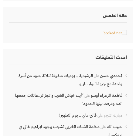
حالة الطقس
أحدث التعليقات
لمحمدي حسن
الرشيدية .. يوميات متفرقة لثلاثة جنود من أسرة
على
واحدة مع جبهة البوليساريو
فاطمة الزهراء أوسو
“أيت خباش المغرب والجزائر..عائلات جمعها
على
الدم وفرقت بينها الحدود”
فاتح ماي .. يوم التطهير!
مبارك اشبرو
على
حبيب الله
منظمة الشتات المغربي تشجب وجود ابراهيم غالي في
على
بروكسيل