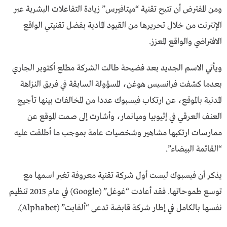
ومن المفترض أن تتيح تقنية “ميتافيرس” زيادة التفاعلات البشرية عبر
الإنترنت من خلال تحريرها من القيود المادية بفضل تقنيتي الواقع
الافتراضي والواقع المعزز.
ويأتي الاسم الجديد بعد فضيحة طالت الشركة مطلع أكتوبر الجاري
بعدما كشفت فرانسيس هوغن، المسؤولة السابقة في فريق النزاهة
المدنية بالموقع، عن ارتكاب فيسبوك عددا من المخالفات بينها تأجيج
العنف العرقي في إثيوبيا وميانمار، وأشارت إلى صمت الموقع عن
ممارسات ارتكبها مشاهير وشخصيات عامة بموجب ما أطلقت عليه
“القائمة البيضاء”.
يذكر أن فيسبوك ليست أول شركة تقنية معروفة تغير اسمها مع
توسع طموحاتها. فقد أعادت “غوغل” (Google) في عام 2015 تنظيم
نفسها بالكامل في إطار شركة قابضة تدعى “ألفابت” (Alphabet).