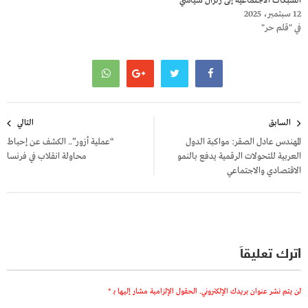
الشبكات الاجتماعية إلى زلزال سياسي
12 سبتمبر، 2025
في "قلم حر"
تصفّح
السابق
التالي
المقالات
المهندس عادل الصقر: مواكبة الدول
“عملية أزور”.. الكشف عن إحباط
العربية للتحولات الرقمية يدفع بالنمو
محاولة انقلاب في فرنسا
الاقتصادي والاجتماعي
اترك تعليقاً
لن يتم نشر عنوان بريدك الإلكتروني.
الحقول الإلزامية مشار إليها بـ
*