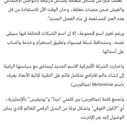
“تعلمنا كثيرا من المشاكل المتعلقة بمسائل مرتبطة بالتواصل الاجتماعي
والعيش ضمن منصات مغلقة، وحان الوقت الآن للاستفادة من كل
هذه العبر للمساهمة في بناء الفصل الجديد”.
ورغم تغيير اسم المجموعة، إلا إن اسم الشبكات المختلفة فيها سيبقى
نفسه، وستحافظ شبكة فيسبوك وتطبيق إنستغرام وخدمة واتساب
على أسمائها.
واختارت الشركة الأميركية الاسم الجديد ليتماشى مع سياستها الرامية
إلى إنشاء عالم افتراضي متكامل قائم على التقنية ثلاثية الأبعاد يعرف
باسم Metaverse (ميتافيرس).
وتجمع كلمة (ميتافيرس) بين كلمتي “ميتا” و”يونيفرس” بالإنجليزية،
أي “الكون الفوقي” وتشكل نوعًا من البديل الرقمي للعالم المادي يمكن
الوصول إليه عبر الإنترنت.