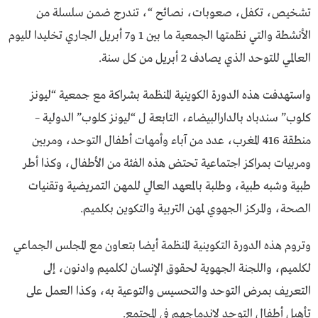
تشخيص، تكفل، صعوبات، نصائح “، تندرج ضمن سلسلة من
الأنشطة والتي نظمتها الجمعية ما بين 1 و7 أبريل الجاري تخليدا لليوم
العالمي للتوحد الذي يصادف 2 أبريل من كل سنة.
واستهدفت هذه الدورة الكوينية المنظمة بشراكة مع جمعية “ليونز
كلوب” سندباد بالدارالبيضاء، التابعة ل “ليونز كلوب” الدولية –
منطقة 416 المغرب، عدد من آباء وأمهات أطفال التوحد، ومربين
ومربيات بمراكز اجتماعية تحتض هذه الفئة من الأطفال، وكذا أطر
طبية وشبه طبية، وطلبة بالمعهد العالي للمهن التمريضية وتقنيات
الصحة، والمركز الجهوي لمهن التربية والتكوين بكلميم.
وتروم هذه الدورة التكوينية المنظمة أيضا بتعاون مع المجلس الجماعي
لكلميم، واللجنة الجهوية لحقوق الإنسان لكلميم وادنون، إلى
التعريف بمرض التوحد والتحسيس والتوعية به، وكذا العمل على
تأهيل أطفال التوحد لاندماجهم في المجتمع.