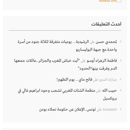
أحدث التعليقات
لمحمدي حسن
الرشيدية .. يوميات متفرقة لثلاثة جنود من أسرة
على
واحدة مع جبهة البوليساريو
فاطمة الزهراء أوسو
“أيت خباش المغرب والجزائر..عائلات جمعها
على
الدم وفرقت بينها الحدود”
فاتح ماي .. يوم التطهير!
مبارك اشبرو
على
حبيب الله
منظمة الشتات المغربي تشجب وجود ابراهيم غالي في
على
بروكسيل
تونس..الإعلان عن حكومة نجلاء بودن
toumart
على