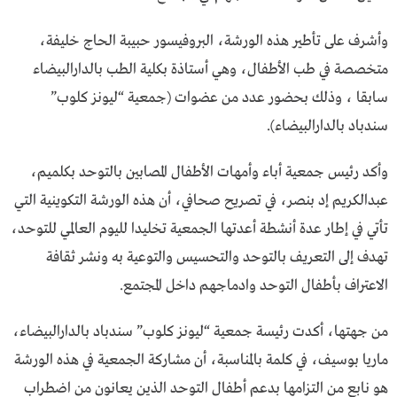
وأشرف على تأطير هذه الورشة، البروفيسور حبيبة الحاج خليفة،
متخصصة في طب الأطفال، وهي أستاذة بكلية الطب بالدارالبيضاء
سابقا ، وذلك بحضور عدد من عضوات (جمعية “ليونز كلوب”
سندباد بالدارالبيضاء).
وأكد رئيس جمعية أباء وأمهات الأطفال المصابين بالتوحد بكلميم،
عبدالكريم إد بنصر، في تصريح صحافي، أن هذه الورشة التكوينية التي
تأتي في إطار عدة أنشطة أعدتها الجمعية تخليدا لليوم العالمي للتوحد،
تهدف إلى التعريف بالتوحد والتحسيس والتوعية به ونشر ثقافة
الاعتراف بأطفال التوحد وادماجهم داخل المجتمع.
من جهتها، أكدت رئيسة جمعية “ليونز كلوب” سندباد بالدارالبيضاء،
ماريا بوسيف، في كلمة بالمناسبة، أن مشاركة الجمعية في هذه الورشة
هو نابع من التزامها بدعم أطفال التوحد الذين يعانون من اضطراب