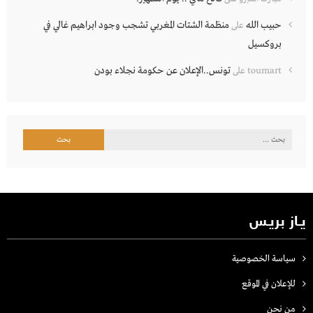
حبيب الله
منظمة الشتات المغربي تشجب وجود ابراهيم غالي في
على
بروكسيل
تونس..الإعلان عن حكومة نجلاء بودن
toumart
على
البحث
عن:
يـاز بريـس
سياسة الخصوصية
للإعلان في الموقع
من نحن