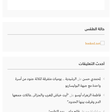
حالة الطقس
أحدث التعليقات
لمحمدي حسن
الرشيدية .. يوميات متفرقة لثلاثة جنود من أسرة
على
واحدة مع جبهة البوليساريو
فاطمة الزهراء أوسو
“أيت خباش المغرب والجزائر..عائلات جمعها
على
الدم وفرقت بينها الحدود”
فاتح ماي .. يوم التطهير!
مبارك اشبرو
على