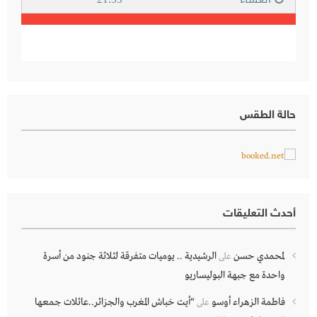
حالة الطقس
أحدث التعليقات
لمحمدي حسن
الرشيدية .. يوميات متفرقة لثلاثة جنود من أسرة
على
واحدة مع جبهة البوليساريو
فاطمة الزهراء أوسو
“أيت خباش المغرب والجزائر..عائلات جمعها
على