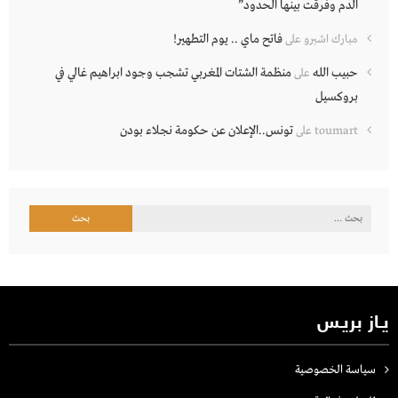
الدم وفرقت بينها الحدود”
فاتح ماي .. يوم التطهير!
مبارك اشبرو
على
حبيب الله
منظمة الشتات المغربي تشجب وجود ابراهيم غالي في
على
بروكسيل
تونس..الإعلان عن حكومة نجلاء بودن
toumart
على
البحث
عن:
يـاز بريـس
سياسة الخصوصية