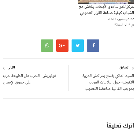
مركز للدراسات و الأبحاث يناقش مع
الشباب كيفية صناعة القرار العمومي
22 ديسمبر، 2020
في "الجامعة"
تصفّح
السابق
التالي
المقالات
السيد الداكي يفتتح بمراكش الدروة
غوتيريش.. الحرب على الطبيعة حرب
التكوينية حول البلاغات الفردية
على حقوق الإنسان
بموجب اتفاقية مناهضة التعذيب
اترك تعليقاً