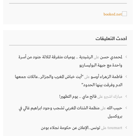
أحدث التعليقات
لمحمدي حسن
الرشيدية .. يوميات متفرقة لثلاثة جنود من أسرة
على
واحدة مع جبهة البوليساريو
فاطمة الزهراء أوسو
“أيت خباش المغرب والجزائر..عائلات جمعها
على
الدم وفرقت بينها الحدود”
فاتح ماي .. يوم التطهير!
مبارك اشبرو
على
حبيب الله
منظمة الشتات المغربي تشجب وجود ابراهيم غالي في
على
بروكسيل
تونس..الإعلان عن حكومة نجلاء بودن
toumart
على