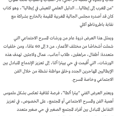
“من المغرب إلى إيطاليا… الدليل العلمي للعيش في إيطاليا”، وهو كتاب
كان قد أصدره مجلس الجالية المغربية المقيمة بالخارج بشراكة مع
نقابة باطروناطو آكلي
ويمثل هذا العرض ذروة عام من ورشات المسرح الاجتماعي التي
شملت أشخاصًا من مختلف الأعمار، من 3 إلى 60 عامًا، ومن خلفيات
متعددة: أطفال، مراهقين، طلاب أجانب، عمال ولاجئين. تهدف هذه
الورشات، التي أُقيمت في حي بييترا ألتا، إلى تعزيز الإندماج المتبادل بين
الإيطاليين المهاجرين الجدد وخلق مواطنة نشطة من خلال الفن
الاجتماعي وخاصة المسرح.
ويعتبر العرض الفني “بيترا ألطا”، فرصة ثقافية تعكس بشكل ملموس
أهمية الفن والمسرح الاجتماعي أو المجتمع، على الخصوص، في تعزيز
التفاعل المتبادل بين أفراد المجتمع الصغير في حي صغير متعدد