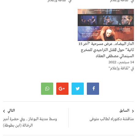
في "ثقافة وإعلام"
في "ثقافة وإعلام"
الدار البيضاء.. عرض مسرحية “آخر 15
ثانية” حول المقتل التراجيدي للمخرج
السينمائي مصطفى العقاد
14 سبتمبر، 2022
في "ثقافة وإعلام"
تصفّح
السابق
التالي
المقالات
مناقشة دكتوراه لطالب متوفى
وسط مدينة البوغاز .. وفي حضرة أمير
الرحّالة (ابن بطوطة)