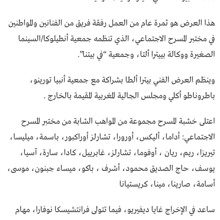
هذا العرض هو ثمرة عام من العمل رفقة فريق من الفنانين والمواطنين
في مختبر المسرح الاجتماعي، الذي تنظمه جمعية أنطيلوكا/السينما
الصغيرة ووكالة بييترا ألتا، وجمعية “في بيتنا”.
وينظم العرض الفني بيترا ألطا بشراكة مع جمعية أنبيا تورينو،
باطروناطو أكلي ومجلس الجالية المغربية المقيمة بالخارج .
اعتلى خشبة المسرح مجموعة من المواهب الشابة من مختبر المسرح
الاجتماعي: أداما، أليكس، أورورا، تشارلز أوراكبور، باسمة، ميليسا،
تيريزا، ريم، ريان ، أوفوما، تشارلز، غابرييل، كادا، سارة، آسيا،
يوسف، حاج الصديق محمود، أشرف ، باكو، ميساء جبنون، موسى،
أسامة، صارينا، مينا، كريستيانا
ساعد في الإخراج غايا ديفيريو، فيما تتولى فرانتشيسكا نوفارا، مهام