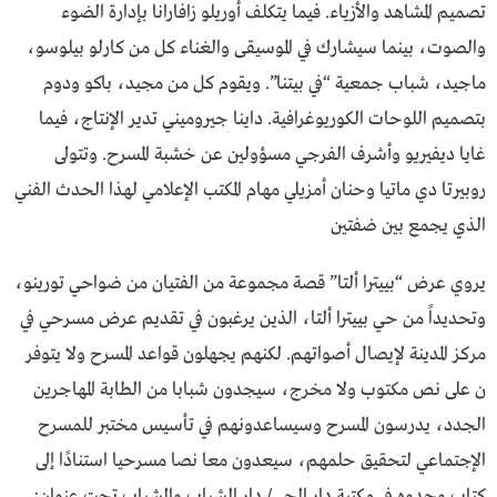
تصميم المشاهد والأزياء. فيما يتكلف أوريلو زافارانا بإدارة الضوء
والصوت، بينما سيشارك في الموسيقى والغناء كل من كارلو بيلوسو،
ماجيد، شباب جمعية “في بيتنا”. ويقوم كل من مجيد، باكو ودوم
بتصميم اللوحات الكوريوغرافية. داينا جيروميني تدير الإنتاج، فيما
غايا ديفيريو وأشرف الفرجي مسؤولين عن خشبة المسرح. وتتولى
روبيرتا دي ماتيا وحنان أمزيلي مهام المكتب الإعلامي لهذا الحدث الفني
الذي يجمع بين ضفتين
يروي عرض “بييترا ألتا” قصة مجموعة من الفتيان من ضواحي تورينو،
وتحديداً من حي بييترا ألتا، الذين يرغبون في تقديم عرض مسرحي في
مركز المدينة لإيصال أصواتهم. لكنهم يجهلون قواعد المسرح ولا يتوفر
ن على نص مكتوب ولا مخرج، سيجدون شبابا من الطابة المهاجرين
الجدد، يدرسون المسرح وسيساعدونهم في تأسيس مختبر للمسرح
الإجتماعي لتحقيق حلمهم، سيعدون معا نصا مسرحيا استنادًا إلى
كتاب وجدوه في مكتبة دار الحي/ دار الشباب والشياب تحت عنوان: