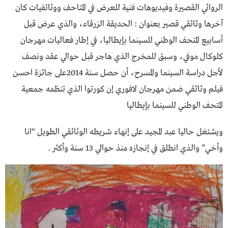
الروائي القصيرة وفيديوهات فنية للعرض في المتاحف ووثائفيات كان
آخرها وثائقي قصير بعنوان : الحديقة الزرقاء، والذي عرض قبل
أسابيع المتحف الوطني للسينما بإيطاليا، في إطار فعاليات مهرجان
كلوكال موفي، وسبق للمخرج الذي هاجر قبل حوالي عقد ونصف
لأجل دراسة السينما والمسرح، أن حصل سنة 2014على جائزة احسن
فيلم وثائقي ضمن مهرجان لافوري إن كورتوا الذي تنظمه جمعية
المتحف الوطني للسينما بإيطاليا
ويشتغل حاليا عبد المجيد على إنهاء شريطه الوثائقي الطويل “انا
وأخي” والذي انطلق في إنجازه منذ حوالي 13 سنة وأكثر .