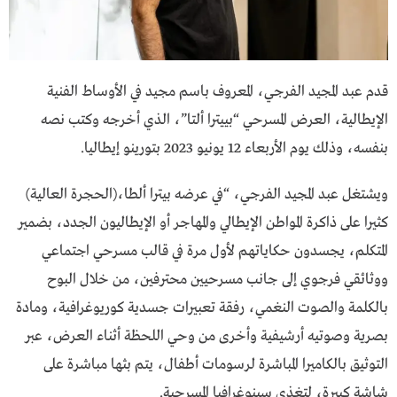
قدم عبد المجيد الفرجي، المعروف باسم مجيد في الأوساط الفنية
الإيطالية، العرض المسرحي “بييترا ألتا”، الذي أخرجه وكتب نصه
بنفسه، وذلك يوم الأربعاء 12 يونيو 2023 بتورينو إيطاليا.
ويشتغل عبد المجيد الفرجي، “في عرضه بيترا ألطا،(الحجرة العالية)
كثيرا على ذاكرة المواطن الإيطالي والمهاجر أو الإيطاليون الجدد، بضمير
المتكلم، يجسدون حكاياتهم لأول مرة في قالب مسرحي اجتماعي
ووثائقي فرجوي إلى جانب مسرحيين محترفين، من خلال البوح
بالكلمة والصوت النغمي، رفقة تعبيرات جسدية كوريوغرافية، ومادة
بصرية وصوتيه أرشيفية وأخرى من وحي اللحظة أثناء العرض، عبر
التوثيق بالكاميرا المباشرة لرسومات أطفال، يتم بثها مباشرة على
شاشة كبيرة، لتغذي سينوغرافيا المسرحية.