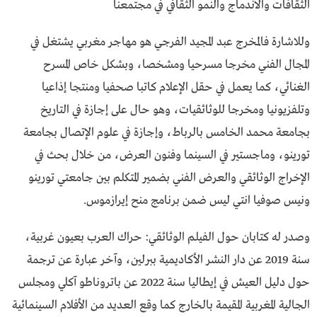
الثقافات والاندماج والنمو الثقافي في مجتمعنا
وللاشارة فالمخرج عبد المجيد الفرجي هو مهاجر مغربي يشتغل في
المجال الفني مخرجا مسرحيا ومشخصا، وبشكل خاص المسرح
الغنائي، كما يعمل في حقل الإعلام كاتبا صحفيا ومنتجا إذاعيا
وتلفزيونيا ومخرجا للوثائقيات، وهو حال على إجازة في التاريخ
بجامعة محمد الخامس بالرباط، وإجازة في علوم الإتصال بجامعة
تورينو، وماجستير في السينما وفنون العرض، من خلال بحث في
الإخراج الوثائقي والعرض الفني بضمير المتكلم بين جامعتي تورينو
ونيس صوفيا انتي ليس ضمن برنامج منح إيرازموس.
وصدر له كتابان حول الفيلم الوثائقي: حراك العرب بعيون غربية،
سنة 2019 عن دار النشر الأكاديمية ببرلين، وآخر عبارة عن ترجمة
حول دليل العيش في إيطاليا سنة 2022 عن باتروناطو آكلي ومجلس
الجالية المغربية المقيمة بالخارج كما وقع العديد من الأفلام السينمائية