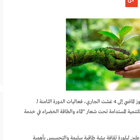
احتضنت عدة فضاءات بمدينة الناظور، من 29 يوليوز الماضي إلى 4 غشت الجاري، فعاليات الدورة الثامنة لـ
نمية المستدامة تحت شعار “الماء والطاقة الخضراء في خدمة
اعلين لبلورة ثقافة بيئية طاقية سليمة والتحسيس بأهمية