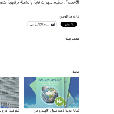
الأخضر”، تنظيم سهرات فنية وأنشطة ترفيهية متنوعة
شارك هذا الموضوع:
البريد الإلكتروني
معجب بهذه:
مرتبط
كتابا جديدا تحت عنوان “الهيدروجين
المفوضية الأورو