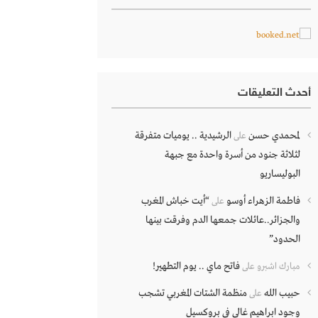
أحدث التعليقات
لمحمدي حسن
الرشيدية .. يوميات متفرقة
على
لثلاثة جنود من أسرة واحدة مع جبهة
البوليساريو
فاطمة الزهراء أوسو
“أيت خباش المغرب
على
والجزائر..عائلات جمعها الدم وفرقت بينها
الحدود”
فاتح ماي .. يوم التطهير!
مبارك اشبرو
على
حبيب الله
منظمة الشتات المغربي تشجب
على
وجود ابراهيم غالي في بروكسيل