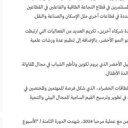
مستثمرين في قطاع النجاعة الطاقية والفاعلين في القطاعين
ددة في قطاعات أخرى مثل الإسكان والصناعة والنقل.
دة شركاء آخرين، تكريم العديد من الفعاليات التي ارتبطت
و النمو الأخضر، بالإضافة إلى تنظيم عدة ورشات علمية
 الأخضر الذي يروم تكوين وتأطير الشباب في مجال المقاولة
ئدة الأطفال.
طاقات الخضراء، الذي شكل فرصة للمهتمين والمختصين في
 في تطوير وترسيخ القيم السامية للمجال البيئي والتنمية
واحتفالا بالذكرى ال25 لعيد العرش المجيد، وبالتزامن مع عملية مرحبا 2024، شهدت الدورة الثامنة لــ “الأسبوع