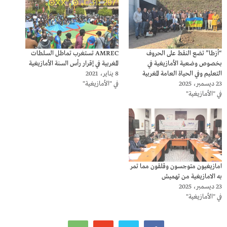
“أزطا” تضع النقط على الحروف
AMREC تستغرب تماطل السلطات
بخصوص وضعية الأمازيغية في
المغربية في إقرار رأس السنة الأمازيغية
التعليم وفي الحياة العامة المغربية
8 يناير، 2021
23 ديسمبر، 2025
في "الأمازيغية"
في "الأمازيغية"
امازيغيون متوجسون وقلقون مما تمر
به الامازيغية من تهميش
23 ديسمبر، 2025
في "الأمازيغية"