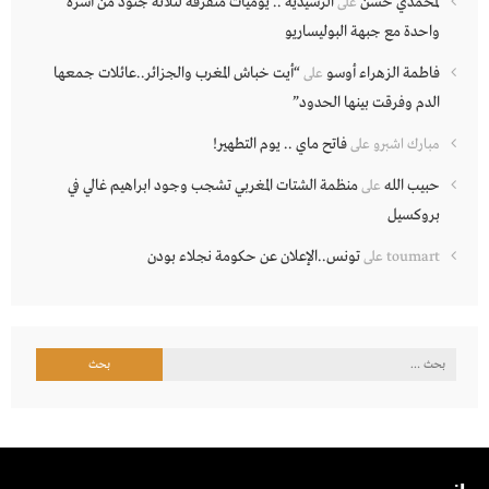
لمحمدي حسن
الرشيدية .. يوميات متفرقة لثلاثة جنود من أسرة
على
واحدة مع جبهة البوليساريو
فاطمة الزهراء أوسو
“أيت خباش المغرب والجزائر..عائلات جمعها
على
الدم وفرقت بينها الحدود”
فاتح ماي .. يوم التطهير!
مبارك اشبرو
على
حبيب الله
منظمة الشتات المغربي تشجب وجود ابراهيم غالي في
على
بروكسيل
تونس..الإعلان عن حكومة نجلاء بودن
toumart
على
البحث
عن: