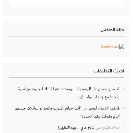
حالة الطقس
أحدث التعليقات
لمحمدي حسن
الرشيدية .. يوميات متفرقة لثلاثة جنود من أسرة
على
واحدة مع جبهة البوليساريو
فاطمة الزهراء أوسو
“أيت خباش المغرب والجزائر..عائلات جمعها
على
الدم وفرقت بينها الحدود”
فاتح ماي .. يوم التطهير!
مبارك اشبرو
على