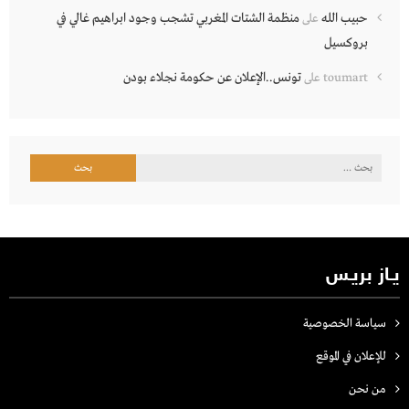
حبيب الله
منظمة الشتات المغربي تشجب وجود ابراهيم غالي في
على
بروكسيل
تونس..الإعلان عن حكومة نجلاء بودن
toumart
على
البحث
عن:
يـاز بريـس
سياسة الخصوصية
للإعلان في الموقع
من نحن