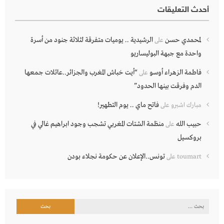
أحدث التعليقات
لمحمدي حسن
الرشيدية .. يوميات متفرقة لثلاثة جنود من أسرة
على
واحدة مع جبهة البوليساريو
فاطمة الزهراء أوسو
“أيت خباش المغرب والجزائر..عائلات جمعها
على
الدم وفرقت بينها الحدود”
فاتح ماي .. يوم التطهير!
مبارك اشبرو
على
حبيب الله
منظمة الشتات المغربي تشجب وجود ابراهيم غالي في
على
بروكسيل
تونس..الإعلان عن حكومة نجلاء بودن
toumart
على
البحث
عن: