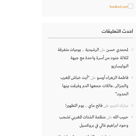
أحدث التعليقات
لمحمدي حسن
الرشيدية .. يوميات متفرقة
على
لثلاثة جنود من أسرة واحدة مع جبهة
البوليساريو
فاطمة الزهراء أوسو
“أيت خباش المغرب
على
والجزائر..عائلات جمعها الدم وفرقت بينها
الحدود”
فاتح ماي .. يوم التطهير!
مبارك اشبرو
على
حبيب الله
منظمة الشتات المغربي تشجب
على
وجود ابراهيم غالي في بروكسيل