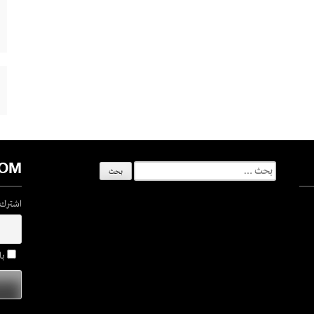
COM
البحث
عن:
اشترك ف
با