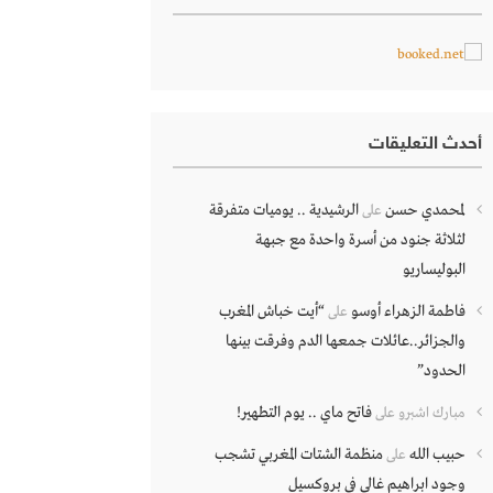
أحدث التعليقات
لمحمدي حسن
الرشيدية .. يوميات متفرقة
على
لثلاثة جنود من أسرة واحدة مع جبهة
البوليساريو
فاطمة الزهراء أوسو
“أيت خباش المغرب
على
والجزائر..عائلات جمعها الدم وفرقت بينها
الحدود”
فاتح ماي .. يوم التطهير!
مبارك اشبرو
على
حبيب الله
منظمة الشتات المغربي تشجب
على
وجود ابراهيم غالي في بروكسيل