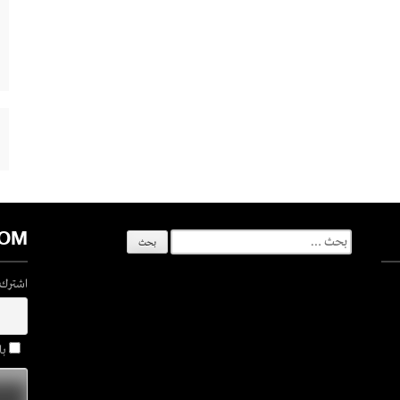
COM
البحث
عن:
اشترك ف
با