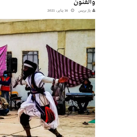
والفنون
يـاز بريـس
16 يناير، 2021