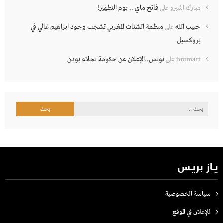
فاتح ماي .. يوم التطهير!
مبارك اشبرو
على
حبيب الله
منظمة الشتات المغربي تشجب وجود ابراهيم غالي في
على
بروكسيل
تونس..الإعلان عن حكومة نجلاء بودن
toumart
على
البحث
عن:
يـاز بريـس
سياسة الخصوصية
للإعلان في الموقع