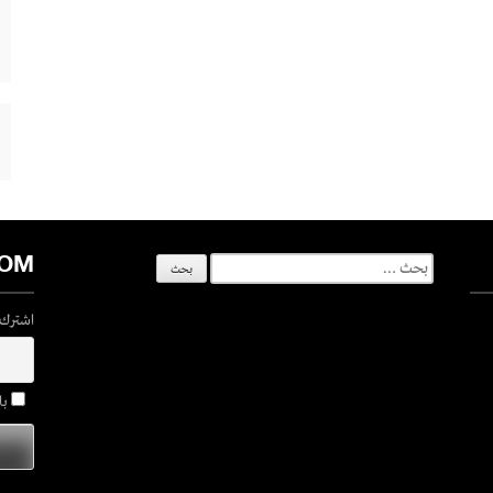
COM
البحث
عن:
اشترك ف
با