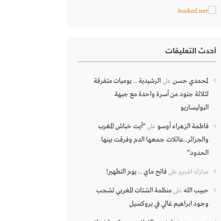
أحدث التعليقات
لمحمدي حسن
الرشيدية .. يوميات متفرقة
على
لثلاثة جنود من أسرة واحدة مع جبهة
البوليساريو
فاطمة الزهراء أوسو
“أيت خباش المغرب
على
والجزائر..عائلات جمعها الدم وفرقت بينها
الحدود”
فاتح ماي .. يوم التطهير!
مبارك اشبرو
على
حبيب الله
منظمة الشتات المغربي تشجب
على
وجود ابراهيم غالي في بروكسيل