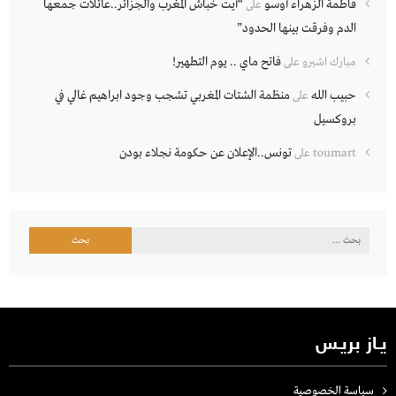
فاطمة الزهراء أوسو
“أيت خباش المغرب والجزائر..عائلات جمعها
على
الدم وفرقت بينها الحدود”
فاتح ماي .. يوم التطهير!
مبارك اشبرو
على
حبيب الله
منظمة الشتات المغربي تشجب وجود ابراهيم غالي في
على
بروكسيل
تونس..الإعلان عن حكومة نجلاء بودن
toumart
على
البحث
عن:
يـاز بريـس
سياسة الخصوصية