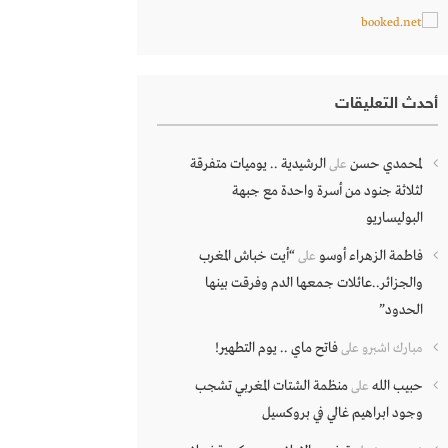
أحدث التعليقات
لمحمدي حسن
الرشيدية .. يوميات متفرقة
على
لثلاثة جنود من أسرة واحدة مع جبهة
البوليساريو
فاطمة الزهراء أوسو
“أيت خباش المغرب
على
والجزائر..عائلات جمعها الدم وفرقت بينها
الحدود”
فاتح ماي .. يوم التطهير!
مبارك اشبرو
على
حبيب الله
منظمة الشتات المغربي تشجب
على
وجود ابراهيم غالي في بروكسيل