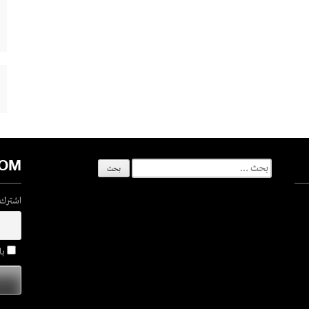
COM
البحث
عن:
اشترك ف
با