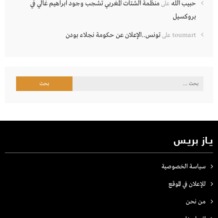
حبيب الله
منظمة الشتات المغربي تشجب وجود ابراهيم غالي في
على
بروكسيل
تونس..الإعلان عن حكومة نجلاء بودن
toumart
على
البحث
عن:
يـاز بريـس
سياسة الخصوصية
للإعلان في الموقع
من نحن