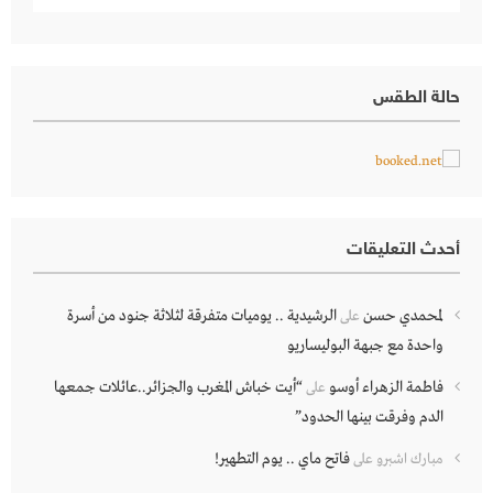
حالة الطقس
أحدث التعليقات
لمحمدي حسن
الرشيدية .. يوميات متفرقة لثلاثة جنود من أسرة
على
واحدة مع جبهة البوليساريو
فاطمة الزهراء أوسو
“أيت خباش المغرب والجزائر..عائلات جمعها
على
الدم وفرقت بينها الحدود”
فاتح ماي .. يوم التطهير!
مبارك اشبرو
على