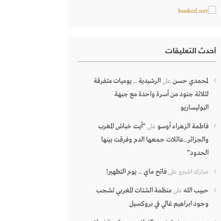
أحدث التعليقات
لمحمدي حسن
الرشيدية .. يوميات متفرقة
على
لثلاثة جنود من أسرة واحدة مع جبهة
البوليساريو
فاطمة الزهراء أوسو
“أيت خباش المغرب
على
والجزائر..عائلات جمعها الدم وفرقت بينها
الحدود”
فاتح ماي .. يوم التطهير!
مبارك اشبرو
على
حبيب الله
منظمة الشتات المغربي تشجب
على
وجود ابراهيم غالي في بروكسيل