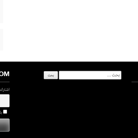
COM
البحث
عن:
اشترك ف
با