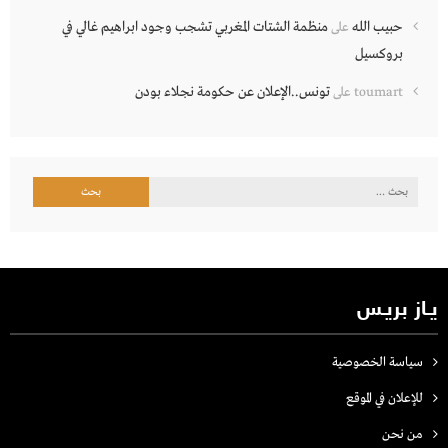
حبيب الله
منظمة الشتات المغربي تشجب وجود ابراهيم غالي في
على
بروكسيل
تونس..الإعلان عن حكومة نجلاء بودن
toumart
على
البحث
عن:
يـاز بريـس
سياسة الخصوصية
للإعلان في الموقع
من نحن