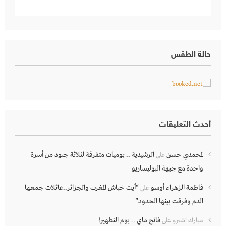
حالة الطقس
أحدث التعليقات
لمحمدي حسن
الرشيدية .. يوميات متفرقة لثلاثة جنود من أسرة
على
واحدة مع جبهة البوليساريو
فاطمة الزهراء أوسو
“أيت خباش المغرب والجزائر..عائلات جمعها
على
الدم وفرقت بينها الحدود”
فاتح ماي .. يوم التطهير!
مبارك اشبرو
على