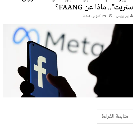
ستريت”.. ماذا عن FAANG؟
يـاز بريـس
29 أكتوبر، 2021
متابعة القراءة