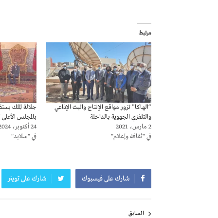
مرتبط
“الهاكا” تزور مواقع الإنتاج والبث الإذاعي
جلالة الملك يستق
والتلفزي الجهوية بالداخلة
بالمجلس الأعلى
2 مارس، 2021
24 أكتوبر، 2024
في "ثقافة وإعلام"
في "سلايد"
شارك على فيسبوك
شارك على تويتر
تصفّح
السابق