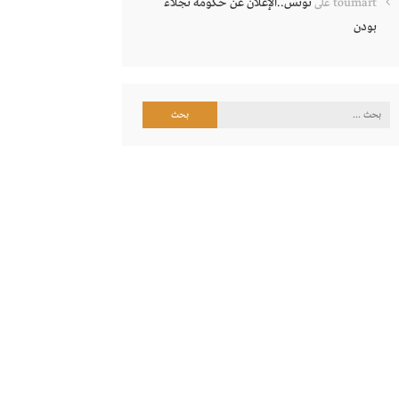
تونس..الإعلان عن حكومة نجلاء
toumart
على
بودن
البحث
عن: