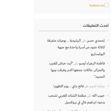
أحدث التعليقات
لمحمدي حسن
الرشيدية .. يوميات متفرقة
على
لثلاثة جنود من أسرة واحدة مع جبهة
البوليساريو
فاطمة الزهراء أوسو
“أيت خباش المغرب
على
والجزائر..عائلات جمعها الدم وفرقت بينها
الحدود”
فاتح ماي .. يوم التطهير!
مبارك اشبرو
على
حبيب الله
منظمة الشتات المغربي تشجب
على
وجود ابراهيم غالي في بروكسيل