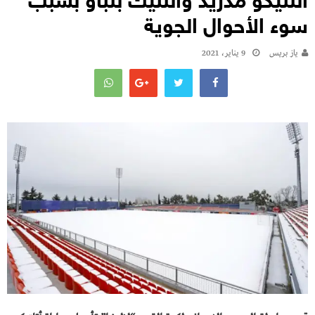
أتلتيكو مدريد وأتلتيك بلباو بسبب
سوء الأحوال الجوية
يـاز بريـس
9 يناير، 2021