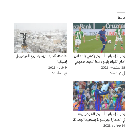
مرتبط
بطولة إسبانيا: أتلتيكو يكتفي بالتعادل
عاصفة ثلجية تاريخية تزرع الفوضى في
امام اتلتيك بلباو وسط تخبط هجومي
إسبانيا
18 سبتمبر، 2021
9 يناير، 2021
في "رياضة"
في "سلايد"
بطولة إسبانيا: أتلتيكو المنقوص يبتعد
في الصدارة وبرشلونة يستعيد الوصافة
14 فبراير، 2021