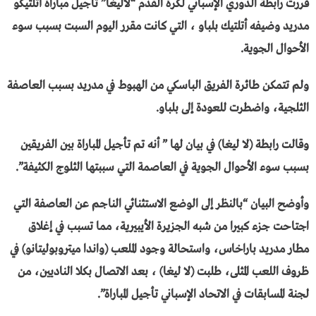
قررت رابطة الدوري الإسباني لكرة القدم “لاليغا” تأجيل مباراة أتلتيكو
مدريد وضيفه أتلتيك بلباو ، التي كانت مقرر اليوم السبت بسبب سوء
الأحوال الجوية.
ولم تتمكن طائرة الفريق الباسكي من الهبوط في مدريد بسبب العاصفة
الثلجية، واضطرت للعودة إلى بلباو.
وقالت رابطة (لا ليغا) في بيان لها ” أنه تم تأجيل المباراة بين الفريقين
بسبب سوء الأحوال الجوية في العاصمة التي سببتها الثلوج الكثيفة”.
وأوضح البيان “بالنظر إلى الوضع الاستثنائي الناجم عن العاصفة التي
اجتاحت جزء كبيرا من شبه الجزيرة الأيبيرية، مما تسبب في إغلاق
مطار مدريد باراخاس، واستحالة وجود الملعب (واندا ميتروبوليتانو) في
ظروف اللعب المثلى، طلبت (لا ليغا) ، بعد الاتصال بكلا الناديين، من
لجنة المسابقات في الاتحاد الإسباني تأجيل المباراة”.