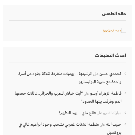
حالة الطقس
أحدث التعليقات
لمحمدي حسن
الرشيدية .. يوميات متفرقة لثلاثة جنود من أسرة
على
واحدة مع جبهة البوليساريو
فاطمة الزهراء أوسو
“أيت خباش المغرب والجزائر..عائلات جمعها
على
الدم وفرقت بينها الحدود”
فاتح ماي .. يوم التطهير!
مبارك اشبرو
على
حبيب الله
منظمة الشتات المغربي تشجب وجود ابراهيم غالي في
على
بروكسيل