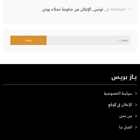
تونس..الإعلان عن حكومة نجلاء بودن
toumart
على
البحث
عن:
يـاز بريـس
سياسة الخصوصية
للإعلان في الموقع
من نحن
اتصل بنـا