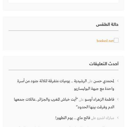
حالة الطقس
أحدث التعليقات
لمحمدي حسن
الرشيدية .. يوميات متفرقة لثلاثة جنود من أسرة
على
واحدة مع جبهة البوليساريو
فاطمة الزهراء أوسو
“أيت خباش المغرب والجزائر..عائلات جمعها
على
الدم وفرقت بينها الحدود”
فاتح ماي .. يوم التطهير!
مبارك اشبرو
على