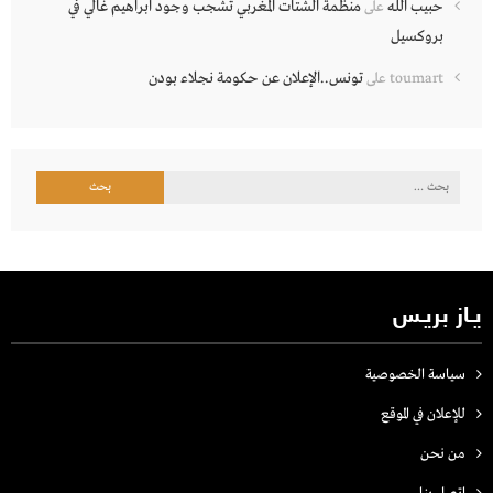
حبيب الله
منظمة الشتات المغربي تشجب وجود ابراهيم غالي في
على
بروكسيل
تونس..الإعلان عن حكومة نجلاء بودن
toumart
على
البحث
عن:
يـاز بريـس
سياسة الخصوصية
للإعلان في الموقع
من نحن