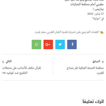
مغربي أمام محكمة الجنايات
بباريس..!
17 يناير، 2023
في "دولية"
القضاء الفرنسي يقرر تحريك قضية الفنان المغربي سعد لمجرد
تصفّح
السابق
التالي
المقالات
منظمة الصحة العالمية تقر بنجاح
إقبال مكثف للأجانب على محطات
المغرب
التلقيح ضد كوفيد-19
اترك تعليقاً