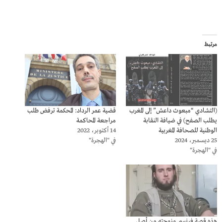
مرتبط
(التشادي “مبعوث داعش” إلى المغرب
قضية عمر الرداد: المحكمة ترفض طلب
يطلب الصفح) في ضيافة النقابة
مراجعة المحاكمة
الوطنية للصحافة المغربية
14 أكتوبر، 2022
25 ديسمبر، 2024
في "الهجرة"
في "الهجرة"
هذه قصة فرنسي وزوجته من أصل