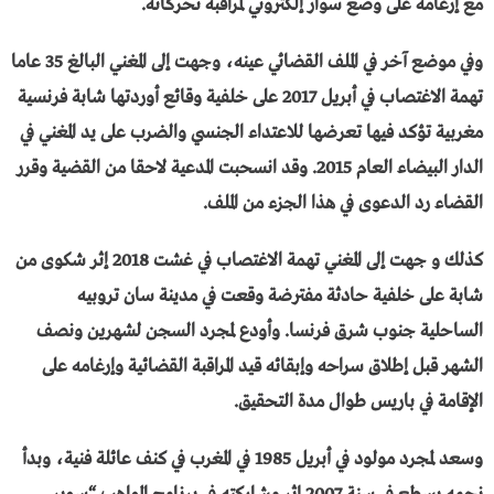
مع إرغامه على وضع سوار إلكتروني لمراقبة تحركاته.
وفي موضع آخر في الملف القضائي عينه، وجهت إلى المغني البالغ 35 عاما
تهمة الاغتصاب في أبريل 2017 على خلفية وقائع أوردتها شابة فرنسية
مغربية تؤكد فيها تعرضها للاعتداء الجنسي والضرب على يد المغني في
الدار البيضاء العام 2015. وقد انسحبت المدعية لاحقا من القضية وقرر
القضاء رد الدعوى في هذا الجزء من الملف.
كذلك و جهت إلى المغني تهمة الاغتصاب في غشت 2018 إثر شكوى من
شابة على خلفية حادثة مفترضة وقعت في مدينة سان تروبيه
الساحلية جنوب شرق فرنسا. وأودع لمجرد السجن لشهرين ونصف
الشهر قبل إطلاق سراحه وإبقائه قيد المراقبة القضائية وإرغامه على
الإقامة في باريس طوال مدة التحقيق.
وسعد لمجرد مولود في أبريل 1985 في المغرب في كنف عائلة فنية، وبدأ