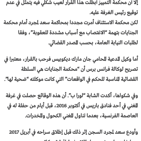
إلا أن محكمة التمييز أبطلت هذا القرار لعيب شكلي فيه يتمثل في عدم
توقيع رئيس الغرفة عليه.
لكن محكمة الاستئناف أمرت مجددا بمحاكمة سعد لمجرد أمام محكمة
الجنايات بتهمة “الاغتصاب مع أسباب مشددة للعقوبة”، وفقا
لطلبات النيابة العامة، بحسب المصدر القضائي.
أما وكيل المدعية المحامي جان مارك ديكوبيس فرحب بالقرار، معتبرا في
تصريح لوكالة فرانس برس أن “محكمة الجنايات هي السلطة
القضائية المناسبة للحكم في الواقعات” التي كانت موكلته “ضحية لها”.
وفي شكواها، أكدت الشابة “لورا ب”. أن هذه الوقائع حصلت في غرفة
المغني في أحد فنادق باريس في أكتوبر 2016، قبل أيام من حفلة له في
العاصمة الفرنسية، بعدما تناول المغني الكحول والمخدرات.
وأودع سعد لمجرد السجن إثر ذلك قبل إطلاق سراحه في أبريل 2017