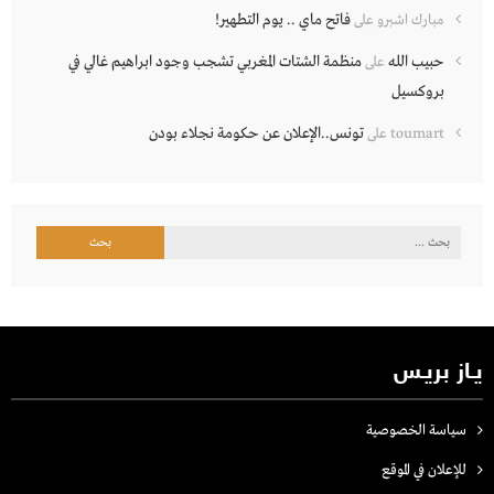
فاتح ماي .. يوم التطهير!
مبارك اشبرو
على
حبيب الله
منظمة الشتات المغربي تشجب وجود ابراهيم غالي في
على
بروكسيل
تونس..الإعلان عن حكومة نجلاء بودن
toumart
على
البحث
عن:
يـاز بريـس
سياسة الخصوصية
للإعلان في الموقع