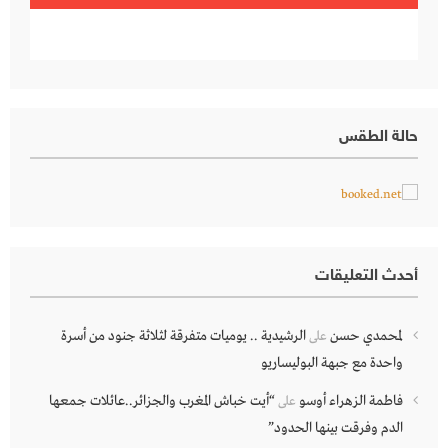
حالة الطقس
أحدث التعليقات
لمحمدي حسن
الرشيدية .. يوميات متفرقة لثلاثة جنود من أسرة
على
واحدة مع جبهة البوليساريو
فاطمة الزهراء أوسو
“أيت خباش المغرب والجزائر..عائلات جمعها
على
الدم وفرقت بينها الحدود”