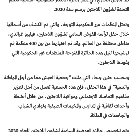
25 مارس الحاري، في إطار جائزة الابتكار للمفوضية السامية للأمم
المتحدة لشؤون اللاجئين برسم سنة 2020.
وتمثل المنظمات غير الحكومية المتوجة، والتي تم الكشف عن أسمائها
خلال حفل ترأسه المفوض السامي لشؤون اللاجئين، فيليبو غراندي،
مناطق مختلفة من العالم. وقد تم اختيارها من بين 400 منظمة تم
ترشيحها لنيل هذه الجائزة المفتوحة للمنظمات غير الحكومية التي
يقودها اللاجئون.
وبحسب حنين جحا، التي مثلت “جمعية العيش معا من أجل المواطنة
والتنمية” في هذا الحفل، فإن هذه الجمعية تعمل من أجل تعزيز
مفاهيم التماسك الاجتماعي ومواكبة اللاجئين، من خلال أنشطة
وأحداث ثقافية في المدارس والمخيمات الصيفية ونوادي الشباب
والجامعات في المملكة.
وتم تخصيص جائزة المفوضية السامية لشؤون اللاجئين للعام 2020