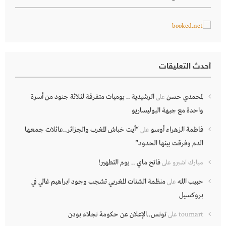
أحدث التعليقات
لمحمدي حسن
الرشيدية .. يوميات متفرقة لثلاثة جنود من أسرة
على
واحدة مع جبهة البوليساريو
فاطمة الزهراء أوسو
“أيت خباش المغرب والجزائر..عائلات جمعها
على
الدم وفرقت بينها الحدود”
فاتح ماي .. يوم التطهير!
مبارك اشبرو
على
حبيب الله
منظمة الشتات المغربي تشجب وجود ابراهيم غالي في
على
بروكسيل
تونس..الإعلان عن حكومة نجلاء بودن
toumart
على