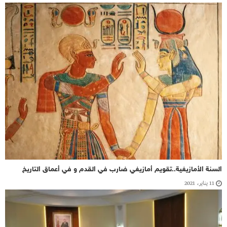
السنة الأمازيغية..تقويم أمازيغي ضارب في القدم و في أعماق التاريخ
11 يناير، 2021