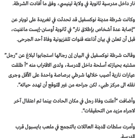
نار داخل مدرسية ثانوية في ولاية تينيسي، وفق ما أفادت الشرطة.
وكانت شرطة مدينة نوكسفيل قد تحدثت في تغريدة على تويتر عن
“إصابة عدة أشخاص بإطلاق نار” في ثانوية أوستن-إيست ماغنيت،
قبل أن تعلن في بيان أذاعته قنوات تلفزيونية وفاة أحد الجرحى.
وقالت شرطة نوكسفيل في البيان إن رجالها استجابوا لبلاغ عن “رجل”
مشتبه بحيازته أسلحة داخل المدرسة، ولدى الاقتراب منه “أ طلقت
عيارات نارية أصيب خلالها شرطي برصاصة واحدة على الأقل وجرى
نقله الى مركز طبي، لكن جراحه من غير المتوقع أن تهدد حياته”.
وأضافت “أعلنت وفاة رجل في مكان الحادث بينما تم اعتقال آخر
لاجراء مزيد من التحقيقات”.
وأمرت سلطات المدينة العائلات بالتجمع في ملعب بايسبول قرب
المدرسة.