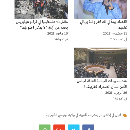
القضاء يبدأ في فك لغز وفاة برلماني
مقتل 42 فلسطينيا في غزة و غوتيريش
كلميم
يحذر من أزمة “لا يمكن احتواؤها”
21 سبتمبر، 2021
16 مايو، 2021
في "حوادث"
في "دولية"
هذه مخرجات الجلسة المغلقة لمجلس
الأمن بشأن الصحراء المغربية.. !
26 أبريل، 2021
في "دولية"
قتيل في إطلاق نار بمدرسة ثانوية في ولاية تينيسي الأميركية