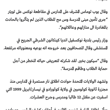
وقال بوب توماس المشرف على المدارس في مقاطعة نوكس على تويتر
“جرى تأمين مبنى المدرسة وس مح للطلاب الذين لم يتأثروا بالحادث
بالمغادرة الى منازلهم وعائلاتهم”.
وزار رئيس بلدية نوكسفيل انديا كينكانون الشرطي الجريح في
المستشفى وقال للصحافيين بعد خروجه انه بوعيه ومعنوياته مرتفعة.
وقال “سيكون بخير. لقد شكرته لتعريض حياته للخطر من أجل
حماية الطلاب وطاقم المدرسة”.
وتشهد الولايات المتحدة حوادث اطلاق نار مستمرة في المدارس منذ
مجزرة ثانوية كولومبين في ولاية كولورادو في نيسان/ابريل 1999 التي
اسفرت عن مقتل 12 طالبا ومدرس وجرح العشرات.