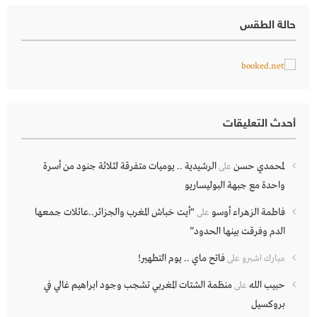
حالة الطقس
أحدث التعليقات
لمحمدي حسن
الرشيدية .. يوميات متفرقة لثلاثة جنود من أسرة
على
واحدة مع جبهة البوليساريو
فاطمة الزهراء أوسو
“أيت خباش المغرب والجزائر..عائلات جمعها
على
الدم وفرقت بينها الحدود”
فاتح ماي .. يوم التطهير!
مبارك اشبرو
على
حبيب الله
منظمة الشتات المغربي تشجب وجود ابراهيم غالي في
على
بروكسيل