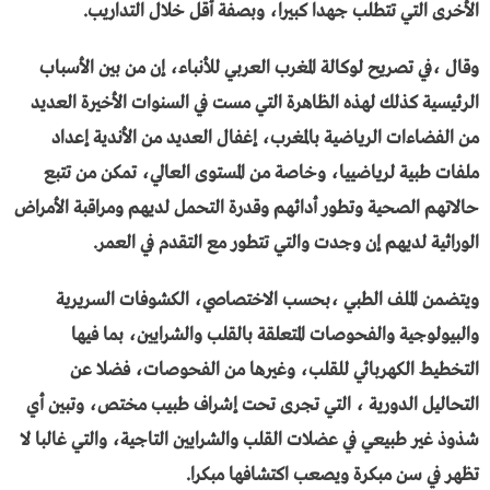
الأخرى التي تتطلب جهدا كبيرا، وبصفة أقل خلال التداريب.
وقال ،في تصريح لوكالة المغرب العربي للأنباء، إن من بين الأسباب
الرئيسية كذلك لهذه الظاهرة التي مست في السنوات الأخيرة العديد
من الفضاءات الرياضية بالمغرب، إغفال العديد من الأندية إعداد
ملفات طبية لرياضييا، وخاصة من المستوى العالي، تمكن من تتبع
حالاتهم الصحية وتطور أدائهم وقدرة التحمل لديهم ومراقبة الأمراض
الوراثية لديهم إن وجدت والتي تتطور مع التقدم في العمر.
ويتضمن الملف الطبي ،بحسب الاختصاصي، الكشوفات السريرية
والبيولوجية والفحوصات المتعلقة بالقلب والشرايين، بما فيها
التخطيط الكهربائي للقلب، وغيرها من الفحوصات، فضلا عن
التحاليل الدورية ، التي تجرى تحت إشراف طبيب مختص، وتبين أي
شذوذ غير طبيعي في عضلات القلب والشرايين التاجية، والتي غالبا لا
تظهر في سن مبكرة ويصعب اكتشافها مبكرا.