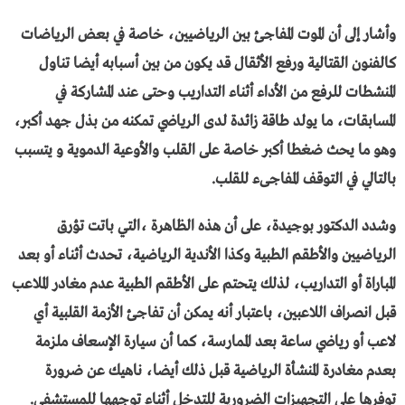
وأشار إلى أن الموت المفاجئ بين الرياضيين، خاصة في بعض الرياضات
كالفنون القتالية ورفع الأثقال قد يكون من بين أسبابه أيضا تناول
المنشطات للرفع من الأداء أثناء التداريب وحتى عند المشاركة في
المسابقات، ما يولد طاقة زائدة لدى الرياضي تمكنه من بذل جهد أكبر،
وهو ما يحث ضغطا أكبر خاصة على القلب والأوعية الدموية و يتسبب
بالتالي في التوقف المفاجىء للقلب.
وشدد الدكتور بوجيدة، على أن هذه الظاهرة ،التي باتت تؤرق
الرياضيين والأطقم الطبية وكذا الأندية الرياضية، تحدث أثناء أو بعد
المباراة أو التداريب، لذلك يتحتم على الأطقم الطبية عدم مغادر الملاعب
قبل انصراف اللاعبين، باعتبار أنه يمكن أن تفاجئ الأزمة القلبية أي
لاعب أو رياضي ساعة بعد الممارسة، كما أن سيارة الإسعاف ملزمة
بعدم مغادرة المنشأة الرياضية قبل ذلك أيضا، ناهيك عن ضرورة
توفرها على التجهيزات الضرورية للتدخل أثناء توجهها للمستشفى.