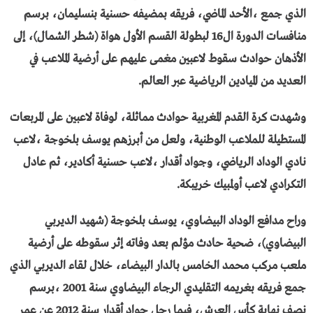
الذي جمع ،الأحد الماضي، فريقه بمضيفه حسنية بنسليمان، برسم
منافسات الدورة ال16 لبطولة القسم الأول هواة (شطر الشمال)، إلى
الأذهان حوادث سقوط لاعبين مغمى عليهم على أرضية الملاعب في
العديد من الميادين الرياضية عبر العالم.
وشهدت كرة القدم المغربية حوادث مماثلة، لوفاة لاعبين على المربعات
المستطيلة للملاعب الوطنية، ولعل من أبرزهم يوسف بلخوجة ،لاعب
نادي الوداد الرياضي، وجواد أقدار ،لاعب حسنية أكادير، ثم عادل
التكرادي لاعب أولمبيك خريبكة.
وراح مدافع الوداد البيضاوي، يوسف بلخوجة (شهيد الديربي
البيضاوي)، ضحية حادث مؤلم بعد وفاته إثر سقوطه على أرضية
ملعب مركب محمد الخامس بالدار البيضاء، خلال لقاء الديربي الذي
جمع فريقه بغريمه التقليدي الرجاء البيضاوي سنة 2001 ،برسم
نصف نهاية كأس العرش، فيما رحل جواد أقدار سنة 2012 عن عمر