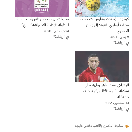
كرة الماء.. إحداث مدارس متخصصة
مباريات مهمة ضمن الدورة الخامسة
مطلب أساسي للعودة إلى المسار
للبطولة الوطنية الاحترافية” إنوي”
الصحيح
24 ديسمبر، 2020
9 يناير، 2021
في "رياضة"
في "رياضة"
الركراكي يعيد زياش وبلهندة الى
تشكيلة “أسود الأطلس” ويستبعد
حمدالله
13 سبتمبر، 2022
في "رياضة"
سقوط اللاعبين بالملعب مغمى عليهم