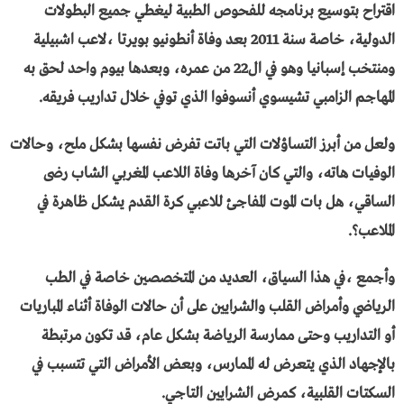
اقتراح بتوسيع برنامجه للفحوص الطبية ليغطي جميع البطولات
الدولية، خاصة سنة 2011 بعد وفاة أنطونيو بويرتا ،لاعب اشبيلية
ومنتخب إسبانيا وهو في ال22 من عمره، وبعدها بيوم واحد لحق به
المهاجم الزامبي تشيسوي أنسوفوا الذي توفي خلال تداريب فريقه.
ولعل من أبرز التساؤلات التي باتت تفرض نفسها بشكل ملح، وحالات
الوفيات هاته، والتي كان آخرها وفاة اللاعب المغربي الشاب رضى
الساقي، هل بات الموت المفاجئ للاعبي كرة القدم يشكل ظاهرة في
الملاعب؟.
وأجمع ،في هذا السياق، العديد من المتخصصين خاصة في الطب
الرياضي وأمراض القلب والشرايين على أن حالات الوفاة أثناء المباريات
أو التداريب وحتى ممارسة الرياضة بشكل عام، قد تكون مرتبطة
بالإجهاد الذي يتعرض له الممارس، وبعض الأمراض التي تتسبب في
السكتات القلبية، كمرض الشرايين التاجي.