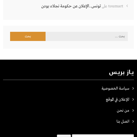
تونس..الإعلان عن حكومة نجلاء بودن
toumart
على
البحث
عن:
يـاز بريـس
سياسة الخصوصية
للإعلان في الموقع
من نحن
اتصل بنـا