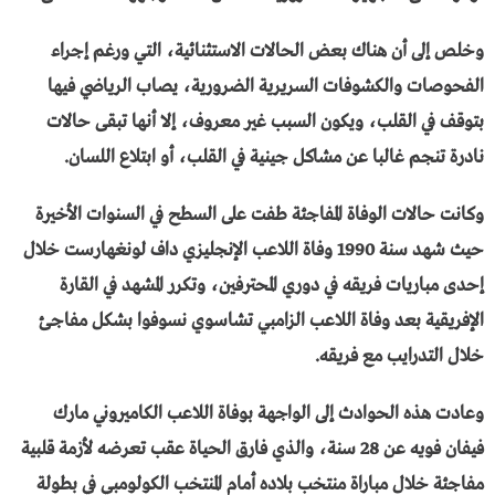
وخلص إلى أن هناك بعض الحالات الاستثنائية، التي ورغم إجراء
الفحوصات والكشوفات السريرية الضرورية، يصاب الرياضي فيها
بتوقف في القلب، ويكون السبب غير معروف، إلا أنها تبقى حالات
نادرة تنجم غالبا عن مشاكل جينية في القلب، أو ابتلاع اللسان.
وكانت حالات الوفاة المفاجئة طفت على السطح في السنوات الأخيرة
حيث شهد سنة 1990 وفاة اللاعب الإنجليزي داف لونغهارست خلال
إحدى مباريات فريقه في دوري المحترفين، وتكرر المشهد في القارة
الإفريقية بعد وفاة اللاعب الزامبي تشاسوي نسوفوا بشكل مفاجئ
خلال التدرايب مع فريقه.
وعادت هذه الحوادث إلى الواجهة بوفاة اللاعب الكاميروني مارك
فيفان فويه عن 28 سنة، والذي فارق الحياة عقب تعرضه لأزمة قلبية
مفاجئة خلال مباراة منتخب بلاده أمام المنتخب الكولومبي في بطولة