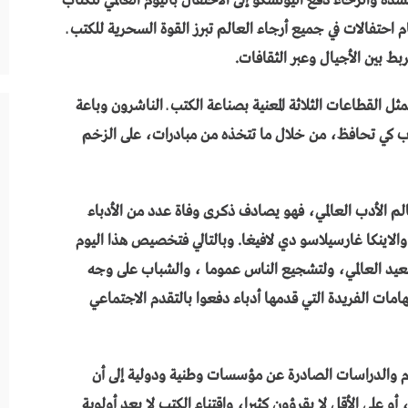
ة والرخاء دفع اليونسكو إلى الاحتفال باليوم العالمي للكتاب
، حيث ت قام احتفالات في جميع أرجاء العالم تبرز القوة السحرية للكتب ـ
ط بين الأجيال وعبر الثقافات.
ل القطاعات الثلاثة المعنية بصناعة الكتب ـ الناشرون وباعة
لكتاب كي تحافظ، من خلال ما تتخذه من مبادرات، على الزخم
رمزيته في تاريخ عالم الأدب العالمي، فهو يصادف ذكرى وفاة عدد من الأدباء
لاينكا غارسيلاسو دي لافيغا. وبالتالي فتخصيص هذا اليوم
الصعيد العالمي، ولتشجيع الناس عموما ، والشباب على وجه
ات الفريدة التي قدمها أدباء دفعوا بالتقدم الاجتماعي
رقام والدراسات الصادرة عن مؤسسات وطنية ودولية إلى أن
، أو على الأقل لا يقرؤون كثيرا، واقتناء الكتب لا يعد أولوية