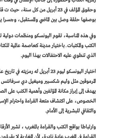
رمزية الكتاب وحضوره إلى جانب الإنسان في وقت الشد
وحقوق المؤلف في 23 أبريل من كل سنة
بوصفها حلقة وصل بين الماضي والمستقبل، وجسرا يرب
وفي هذه المناسبة، تقوم اليونسكو ومنظمات دولية تمث
الكتب والمكتبات ـ باختيار مدينة كعاصمة عالمية ل
الذي تنطوي عليه الاحتفالات بهذا اليوم.
اختيار اليونسكو ليوم 23 أبريل له 
المرموقين مثل وليم شكسبير وميغيل دي سرفانتس وا
يهدف إلى إبراز مكانة المؤلفين وأهمية الكتب على 
الخصوص، على اكتشاف متعة القراءة واحترام الإسهام
والثقافي للبشرية إلى الأمام.
وارتباطا بواقع الكتب والقراءة بالمغرب ، تشير الأ
القراءة في المغرب عادة نادرة، لأن المغاربة لا يقرؤون