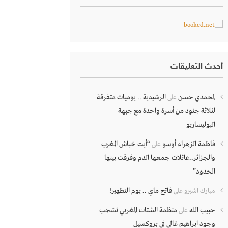
أحدث التعليقات
لمحمدي حسن
الرشيدية .. يوميات متفرقة
على
لثلاثة جنود من أسرة واحدة مع جبهة
البوليساريو
فاطمة الزهراء أوسو
“أيت خباش المغرب
على
والجزائر..عائلات جمعها الدم وفرقت بينها
الحدود”
فاتح ماي .. يوم التطهير!
مبارك اشبرو
على
حبيب الله
منظمة الشتات المغربي تشجب
على
وجود ابراهيم غالي في بروكسيل