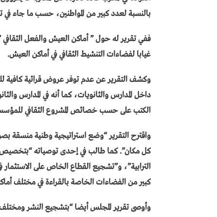
بالنسبة لعدد كبير من المواطنين، حسب ما جاء في ت
ففي تقرير له حول ” أماكن العيش والفعل الثقافي ”
غيابا لفضاءات التنشيط الثقافي في أماكن العيش.
وكشف التقرير عن عدم توفر عروض قرائية كافية للش
داخل المدارس والثانويات، كما أنه في المدارس والثان
الكتب على حسب خصائص المشروع الثقافي للمؤسس
واقترح التقرير “وضع استراتيجية وطنية منسقة بص
كل مكان”. كما طالب في إحدى توصياته “بتخصيص 
الترابية”، و”تشجيع القطاع الخاص على الاستثمار في 
كبير من الفضاءات الخاصة بالقراءة في مختلف أماك
وأوصى تقرير المجلس أيضا “بتشجيع النشر ومختلف ال