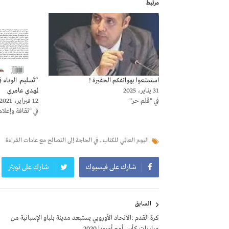
مرتبط
استمتعوا بهواتفكم الحقيرة !
“تَسليم. الوباء 
31 يناير، 2025
لمهدي عامري
في "قلم حر"
12 فبراير، 2021
في "ثقافة وإعلام
اليوم العالمي للكتاب.. في الحاجة إلى التصالح مع عادات القراءة
شارك على فيسبوك
شارك على تويتر
تصفّح
السابق
المقالات
كرة القدم :الاتحاد الأوروبي يستبعد مدينة بلباو الإسبانية من
مباريات كأس أمم أوروبا 2020