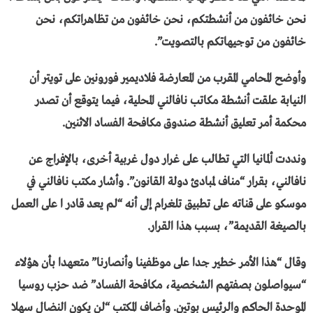
نحن خائفون من أنشطتكم، نحن خائفون من تظاهراتكم، نحن
خائفون من توجيهاتكم بالتصويت”.
وأوضح المحامي المقرب من المعارضة فلاديمير فورونين على تويتر أن
النيابة علقت أنشطة مكاتب نافالني المحلية، فيما يتوقع أن تصدر
محكمة أمر تعليق أنشطة صندوق مكافحة الفساد الاثنين.
ونددت ألمانيا التي تطالب على غرار دول غربية أخرى، بالإفراج عن
نافالني، بقرار “مناف لمبادئ دولة القانون”. وأشار مكتب نافالني في
موسكو على قناته على تطبيق تلغرام إلى أنه “لم يعد قادر ا على العمل
بالصيغة القديمة”، بسبب هذا القرار.
وقال “هذا الأمر خطير جدا على موظفينا وأنصارنا” متعهدا بأن هؤلاء
“سيواصلون بصفتهم الشخصية، مكافحة الفساد” ضد حزب روسيا
الموحدة الحاكم والرئيس بوتين. وأضاف المكتب “لن يكون النضال سهلا