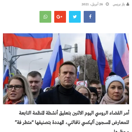
يـاز بريـس
26 أبريل، 2021
أمر القضاء الروسي اليوم الاثنين بتعليق أنشطة المنظمة التابعة
للمعارض المسجون أليكسي نافالني، المهددة بتصنيفها “متطر فة”