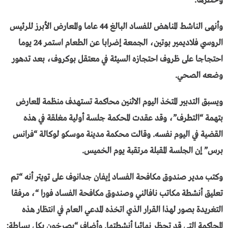
وحظرها.
وأنهى الناشط المناهض للفساد البالغ 44 عاما والمعارض الأبرز للرئيس
الروسي فلاديمير بوتين، الجمعة إضرابا عن الطعام استمر 24 يوما
احتجاجا على ظروف احتجازه السيئة في معتقل بوكروف، بعد تدهور
وضعه الصحي.
ويسبق التدبير المتخذ اليوم الاثنين محاكمة تستهدف منظمة المعارض
بتهمة “التطرف”، وقد عقدت المحكمة جلسة أولية مغلقة في هذه
القضية في اليوم نفسه. وقالت محكمة مدينة موسكو لوكالة “فرانس
برس” إن الجلسة المقبلة مرتقبة يوم الخميس.
وكتب مدير صندوق مكافحة الفساد إيفان جدانوف على تويتر أنه “تم
تعليق أنشطة مكاتب نافالني وصندوق مكافحة الفساد فورا “، مرفقا
التغريدة بصور لهذا القرار الذي اتخذه المدعي العام في انتظار هذه
المحاكمة التي قد تحظر نهائيا أنشطتها. وأضاف “يصرخون بكل بساطة: