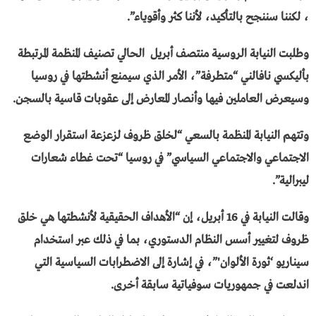
، لكننا سننجح بالتأكيد، لأننا كثر وأقوياء”.
وطلبت النيابة الروسية منتصف أبريل الحالي تصنيف المنظمة المرتبطة
بأليكسي نافالني “متطرفة”، الأمر الذي سيمنع أنشطتها في روسيا
وسيعرض العاملين فيها وأنصار المعارض إلى عقوبات قاسية بالسجن.
وتتهم النيابة المنظمة بالسعي “لخلق ظروف لزعزعة استقرار الوضع
الاجتماعي والاجتماعي السياسي” في روسيا “تحت غطاء شعارات
ليبرالية”.
وقالت النيابة في 16 أبريل، إن “الأهداف الحقيقية لأنشطتها هي خلق
ظروف لتغيير أسس النظام الدستوري، بما في ذلك عبر استخدام
سيناريو ‘ثورة الألوان'”، في إشارة إلى الاضطرابات السياسية التي
اندلعت في جمهوريات سوفياتية سابقة أخرى.