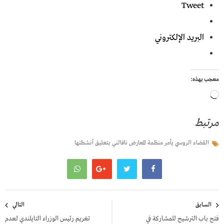
Tweet
البريد الإلكتروني
معجب بهذه:
جاري
التحميل…
مرتبط
القضاء الروسي يأمر منظمة المعارض نافالني بتعليق أنشطتها
تصفّح
السابق
التالي
المقالات
فتح باب الترشيح للمشاركة في
تغريم رئيس الوزراء التايلندي لعدم