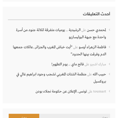
أحدث التعليقات
لمحمدي حسن
الرشيدية .. يوميات متفرقة لثلاثة جنود من أسرة
على
واحدة مع جبهة البوليساريو
فاطمة الزهراء أوسو
“أيت خباش المغرب والجزائر..عائلات جمعها
على
الدم وفرقت بينها الحدود”
فاتح ماي .. يوم التطهير!
مبارك اشبرو
على
حبيب الله
منظمة الشتات المغربي تشجب وجود ابراهيم غالي في
على
بروكسيل
تونس..الإعلان عن حكومة نجلاء بودن
toumart
على
البحث