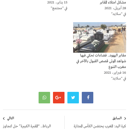
مشكل امتلاء المقابر
15 يناير، 2021
28 أبريل، 2021
في "مجتمع"
في "سلايد"
مقابر اليهود.. فضاءات تحكي فيها
شواهد الموتى قصص القبول بالآخر في
مغرب التنوع
16 فبراير، 2021
في "سلايد"
تصفّح
السابق
التالي
المقالات
كرة اليد: المغرب يحتضن الكأس الممتازة
الرباط.. “المقبرة الكبيرة” حل لتجاوز