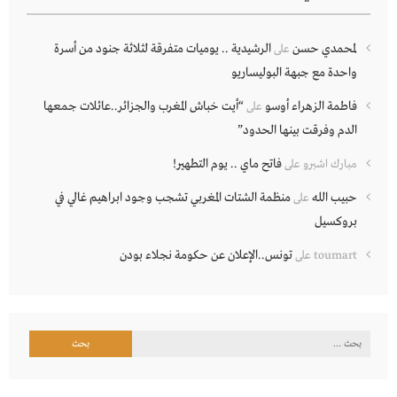
لمحمدي حسن
الرشيدية .. يوميات متفرقة لثلاثة جنود من أسرة
على
واحدة مع جبهة البوليساريو
فاطمة الزهراء أوسو
“أيت خباش المغرب والجزائر..عائلات جمعها
على
الدم وفرقت بينها الحدود”
فاتح ماي .. يوم التطهير!
مبارك اشبرو
على
حبيب الله
منظمة الشتات المغربي تشجب وجود ابراهيم غالي في
على
بروكسيل
تونس..الإعلان عن حكومة نجلاء بودن
toumart
على
البحث
عن: