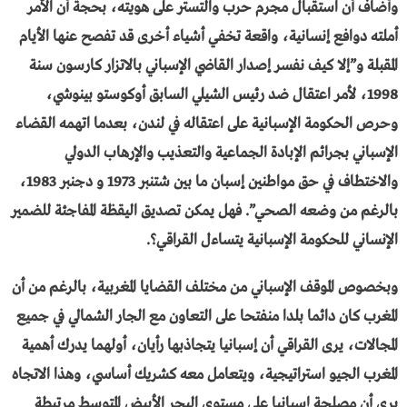
وأضاف أن استقبال مجرم حرب والتستر على هويته، بحجة أن الأمر
أملته دوافع إنسانية، واقعة تخفي أشياء أخرى قد تفصح عنها الأيام
المقبلة و”إلا كيف نفسر إصدار القاضي الإسباني بالاتزار كارسون سنة
1998، لأمر اعتقال ضد رئيس الشيلي السابق أوكوستو بينوشي،
وحرص الحكومة الإسبانية على اعتقاله في لندن، بعدما اتهمه القضاء
الإسباني بجرائم الإبادة الجماعية والتعذيب والإرهاب الدولي
والاختطاف في حق مواطنين إسبان ما بين شتنبر 1973 و دجنبر 1983،
بالرغم من وضعه الصحي”. فهل يمكن تصديق اليقظة المفاجئة للضمير
الإنساني للحكومة الإسبانية يتساءل القراقي؟.
وبخصوص الموقف الإسباني من مختلف القضايا المغربية، بالرغم من أن
المغرب كان دائما بلدا منفتحا على التعاون مع الجار الشمالي في جميع
المجالات، يرى القراقي أن إسبانيا يتجاذبها رأيان، أولهما يدرك أهمية
المغرب الجيو استراتيجية، ويتعامل معه كشريك أساسي، وهذا الاتجاه
يرى أن مصلحة إسبانيا على مستوى البحر الأبيض المتوسط مرتبطة