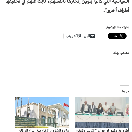
السياسية التي كانوا ينوون إنجازها بأنفسهم، نابت عنهم في تحقيقها
أطراف أخرى”.
شارك هذا الموضوع:
البريد الإلكتروني
معجب بهذه:
مرتبط
أطروحة دكتوراه حول: “الثابت والمتغير
وزارة الشؤون الخارجية: قرار البرلمان