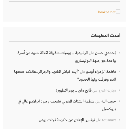
أحدث التعليقات
لمحمدي حسن
الرشيدية .. يوميات متفرقة لثلاثة جنود من أسرة
على
واحدة مع جبهة البوليساريو
فاطمة الزهراء أوسو
“أيت خباش المغرب والجزائر..عائلات جمعها
على
الدم وفرقت بينها الحدود”
فاتح ماي .. يوم التطهير!
مبارك اشبرو
على
حبيب الله
منظمة الشتات المغربي تشجب وجود ابراهيم غالي في
على
بروكسيل
تونس..الإعلان عن حكومة نجلاء بودن
toumart
على