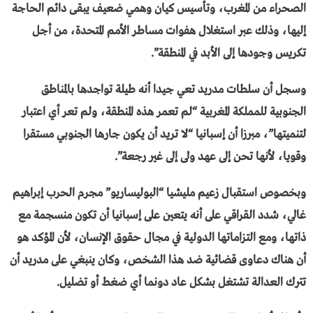
الصحراء من المغرب، وتأسيس كيان وهمي ضعيف يبقى دائم الحاجة
إليها، وذلك عبر استغلال هفوات مساطر الأمم المتحدة، من أجل
تكريس وجودها إلى الأبد في المنطقة”.
وسجل أن سلطات مدريد تعي جيدا أنه طيلة تواجدها بالمناطق
الجنوبية للمملكة المغربية “لم تعمر هذه المنطقة، ولم تعر أي اعتبار
لتنميتها”، مبرزا أن إسبانيا “لا تريد أن يكون جارها الجنوبي مستقرا
وقويا، لأنها تحن إلى عهد ولى إلى غير رجعة”.
وبخصوص استقبال زعيم مليشيا “البوليساريو” مجرم الحرب إبراهيم
غالي، شدد القراقي على أنه يتعين على إسبانيا أن تكون منسجمة مع
ذاتها، ومع التزاماتها الدولية في مجال حقوق الإنسان، لأن المؤكد هو
أن هناك دعاوى قضائية ضد هذا الشخص، وكان ينبغي على مدريد أن
تترك العدالة تشتغل بشكل عاد دونما أي ضغط أو تضليل.