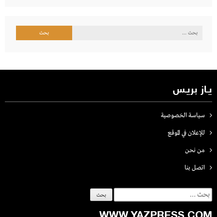
البحث
عن:
يـاز بريـس
سياسة الخصوصية
للإعلان في الموقع
من نحن
اتصل بنـا
البحث
عن:
WWW.YAZPRESS.COM