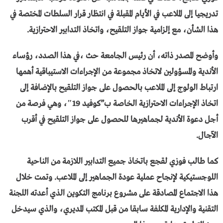
تدريجيا إلى الملاعب في الأيام المقبلة في انتظار قرار السلطات المختصة في
هذا الشأن، مع إلزامية جواز التلقيح، واتخاذ التدابير الاحترازية.
وأوضح المصدر ذاته، أن رئيس الجامعة حث ،في هذا الصدد، رؤساء
الأندية والمسؤولين لاتخاذ مجموعة من الإجراءات الاستيباقية أهمها
ارتباط الولوج إلى الملاعب بالحصول على جواز التلقيح بالإضافة إلى
اتخاذ الإجراءات الاحترازية الخاصة ب”كوفيد 19″، وهي فرصة من
أجل دعوة الأندية لجماهيرها للحصول على جواز التلقيح في أقرب
الآجال.
كما طالب فوزي لقجع باتخاذ جميع التدابير اللازمة من الناحية
اللوجستيكية لإنجاح عملية عودة الجماهير إلى الملاعب. وتمت خلال
هذا الاجتماع المصادقة على مشروع برنامج التكوين الذي أعدته اللجنة
التقنية والإدارية المكلفة سابقا من قبل المكتب المديري، والذي سيدخل