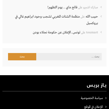
فاتح ماي .. يوم التطهير!
مبارك اشبرو
على
حبيب الله
منظمة الشتات المغربي تشجب وجود ابراهيم غالي في
على
بروكسيل
تونس..الإعلان عن حكومة نجلاء بودن
toumart
على
البحث
عن:
يـاز بريـس
سياسة الخصوصية
للإعلان في الموقع