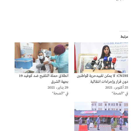
مرتبط
CNDH: لا يمكن تقييدحرية المواطنين
انطلاق حملة التلقيح ضد كوفيد 19
دون قرار وإجراءات انتقالية
بجهة الشرق
25 أكتوبر، 2021
29 يناير، 2021
في "الصحة"
في "الصحة"