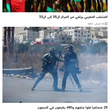
المنتخب المغربي يرتقي من المركز ال35 إلى ال33
18 فبراير، 2021
25 صحافيا لقوا حتفهم و480 يقبعون في السجون