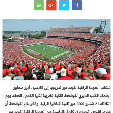
شكلت العودة المرتقبة للجماهير تدريجيا إلى الملاعب، أبرز محاور
اجتماع المكتب المديري للجامعة الملكية المغربية لكرة القدم، المنعقد يوم
الثلاثاء 21 شتنبر 2021 عبر تقنية المناظرة المرئية. وذكر بلاغ للجامعة أن
فوزي لقجع، تحدث في كلمة بالمناسبة عن العودة المرتقبة للجماهير