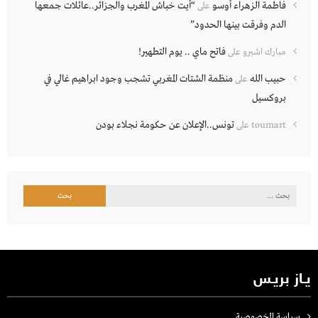
فاطمة الزهراء أوسو
“أيت خباش المغرب والجزائر..عائلات جمعها
على
الدم وفرقت بينها الحدود”
فاتح ماي .. يوم التطهير!
مبارك اشبرو
على
حبيب الله
منظمة الشتات المغربي تشجب وجود ابراهيم غالي في
على
بروكسيل
تونس..الإعلان عن حكومة نجلاء بودن
toumart
على
البحث
عن:
يـاز بريـس
سياسة الخصوصية