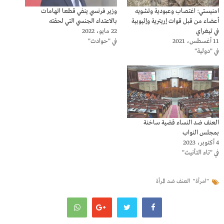
امنيستي: اغتصاب وعبودية وتشويه
وزير فرنسي ينفي قطعا اتهامات
أعضاء من قبل قوات إريترية وإثيوبية
بالاعتداء الجنسي التي لحقته
في تيغراي
22 مايو، 2022
11 أغسطس، 2021
في "حوادث"
في "دولية"
العنف ضد النساء قضية ساخنة
بمجلس النواب
4 أكتوبر، 2023
في "تاء التأنيث"
"امرأة"
العنف ضد المرأة