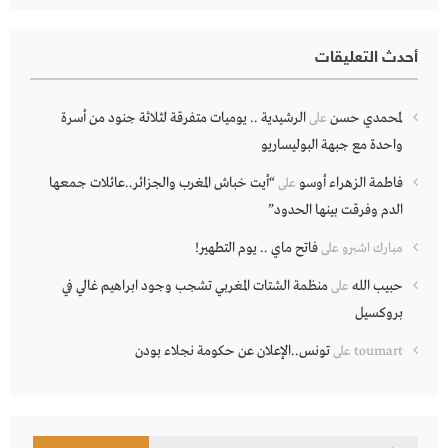
أحدث التعليقات
لمحمدي حسن
الرشيدية .. يوميات متفرقة لثلاثة جنود من أسرة
على
واحدة مع جبهة البوليساريو
فاطمة الزهراء أوسو
“أيت خباش المغرب والجزائر..عائلات جمعها
على
الدم وفرقت بينها الحدود”
فاتح ماي .. يوم التطهير!
مبارك اشبرو
على
حبيب الله
منظمة الشتات المغربي تشجب وجود ابراهيم غالي في
على
بروكسيل
تونس..الإعلان عن حكومة نجلاء بودن
toumart
على
البحث