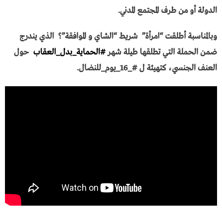
الدولة أو من طرف المجتمع المدني.
وبالمناسبة أطلقت “امرأة” شريط “الشاي و الموافقة”؟ الذي يندرج
ضمن الحملة التي تطلقها طيلة شهر
#
الحماية
_
بدل
_
العقاب
حول
العنف الجنسي، كتهيئة ل #_16_يوم_للنضال.