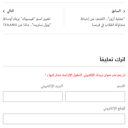
تصفّح
السابق
التالي
المقالات
“عملية أزور”.. الكشف عن إحباط
تغيير اسم “فيسبوك” يربك أوساط
محاولة انقلاب في فرنسا
“وول ستريت”.. ماذا عن FAANG؟
اترك تعليقاً
لن يتم نشر عنوان بريدك الإلكتروني.
الحقول الإلزامية مشار إليها بـ
*
الاسم
البريد الإلكتروني
الموقع الإلكتروني