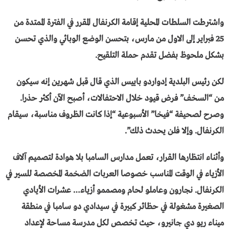
واشترطت السلطات المحلية إقامة الكرنفال المقرر في الفترة الممتدة من
25 فبراير إلى الاول من مارس، بتحسن الوضع الوبائي والذي تحسن
بشكل ملحوظ بفضل تقدم حملة التلقيح.
لكن رئيس البلدية إدواردو باييس الذي قال قبل شهرين إنه سيكون
من “السخف” فرض قيود خلال الاحتفالات، أصبح الآن أكثر حذرا.
وصرح لصحيفة “فيخا” الأسبوعية “إذا كانت الظروف مناسبة، سيقام
الكرنفال. وإلا فلن يحدث ذلك”.
وأثناء انتظارها القرار، تعمل مدارس السامبا بلا هوادة لتصميم آلاف
الأزياء في الوقت المناسب خصوصا العربات الضخمة المخصصة للسير في
الكرنفال. نجارون وعاملو لحام ومصممو أزياء… عشرات الأيادي
الصغيرة مشغولة في حظائر كبيرة في سيدادي دو سامبا في منطقة
ميناء ريو دي جانيرو، حيث تخصص لكل مدرسة مساحة لإعداد