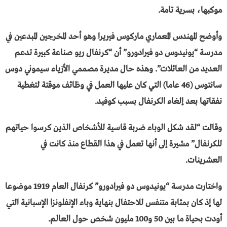
موكبها، بسرية تامة.
وأوضح المهندس المعماري ماركوس فيريرا وهو أحد المخرجين المبدعين في
مدرسة “يونيدوس دو فيرادورو” أن “كرنفال ريو صناعة كبيرة تدعم
العديد من العائلات”. وهذه حال مديرة مصممي الأزياء سيموني دوس
سانتوس (46 عاما) التي كان عليها العمل في وظائف موقتة لتغطية
نفقاتها بعد إلغاء الكرنفال بسبب كوفيد.
وقالت “لقد شكل الوباء ضربة قاسية للأشخاص الذين كرسوا حياتهم
للكرنفال” مشيرة إلى أنها تعمل في هذا القطاع منذ كانت في
العشرينات.
واختارت مدرسة “يونيدوس دو فيرادورو” كرنفال العام 1919 موضوعا
لها إذ كان بمثابة متنفس للاحتفال بنهاية وباء الإنفلونزا الإسبانية التي
أودت بحياة ما بين 50 و100 مليون شخص حول العالم.