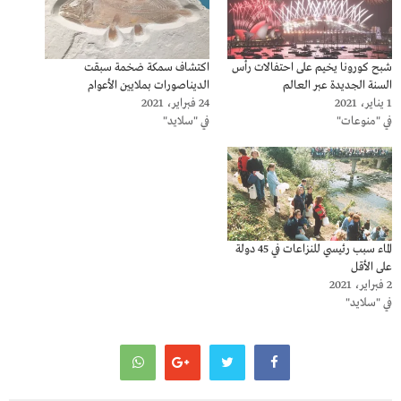
شبح كورونا يخيم على احتفالات رأس
اكتشاف سمكة ضخمة سبقت
السنة الجديدة عبر العالم
الديناصورات بملايين الأعوام
1 يناير، 2021
24 فبراير، 2021
في "منوعات"
في "سلايد"
الماء سبب رئيسي للنزاعات في 45 دولة
على الأقل
2 فبراير، 2021
في "سلايد"