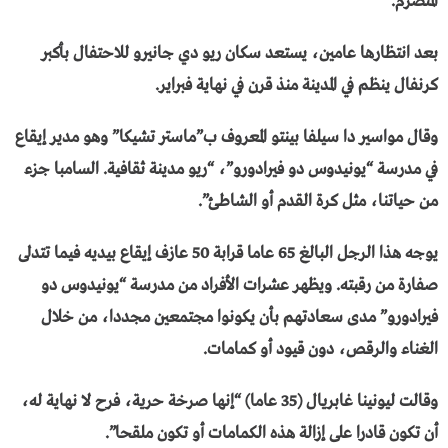
المنصرم.
بعد انتظارها عامين، يستعد سكان ريو دي جانيرو للاحتفال بأكبر
كرنفال ينظم في المدينة منذ قرن في نهاية فبراير.
وقال مواسير دا سيلفا بينتو المعروف ب”ماستر تشيكا” وهو مدير إيقاع
في مدرسة “يونيدوس دو فيرادورو”، “ريو مدينة ثقافية. السامبا جزء
من حياتنا، مثل كرة القدم أو الشاطئ”.
يوجه هذا الرجل البالغ 65 عاما قرابة 50 عازف إيقاع بيديه فيما تتدلى
صفارة من رقبته. ويظهر عشرات الأفراد من مدرسة “يونيدوس دو
فيرادورو” مدى سعادتهم بأن يكونوا مجتمعين مجددا، من خلال
الغناء والرقص، دون قيود أو كمامات.
وقالت ليونينا غابريال (35 عاما) “إنها صرخة حرية، فرح لا نهاية له،
أن تكون قادرا على إزالة هذه الكمامات أو تكون ملقحا”.