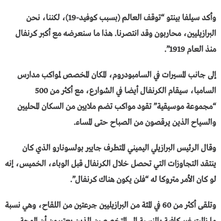
وأكد سيلفا بينتو “توقف العالم (بسبب كوفيد-19)، لكننا، نحن
البرازيليين، محاربون وقد انتصرنا. هذا ما سنعرضه مع أكبر كرنفال
منذ العام 1919”.
إلى جانب المسيرات في السامبودروم، المكان المخصص لمواكب مدارس
السامبا، سيقام الكرنفال أيضا في الشوارع، مع أكثر من 500
“مجموعة موسيقية” تقود مواكب تضم ملايين من السكان المحليين
والسياح الذين يرقصون من الصباح حتى المساء.
وقال الرئيس البرازيلي اليميني المتطرف جايير بولسونارو الذي كان
ينتقد التجاوزات التي تحصل خلال الكرنفال قبل الوباء، الخميس، إنه
لو كان الأمر متروكا له “فلن يكون هناك كرنفال”.
وتلقى أكثر من 60 في المئة من البرازيليين جرعتين من اللقاح، وهي نسبة