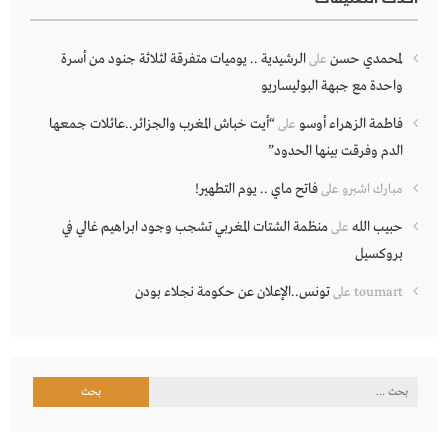
لمحمدي حسن
الرشيدية .. يوميات متفرقة لثلاثة جنود من أسرة
على
واحدة مع جبهة البوليساريو
فاطمة الزهراء أوسو
“أيت خباش المغرب والجزائر..عائلات جمعها
على
الدم وفرقت بينها الحدود”
فاتح ماي .. يوم التطهير!
مبارك اشبرو
على
حبيب الله
منظمة الشتات المغربي تشجب وجود ابراهيم غالي في
على
بروكسيل
تونس..الإعلان عن حكومة نجلاء بودن
toumart
على
البحث
عن: