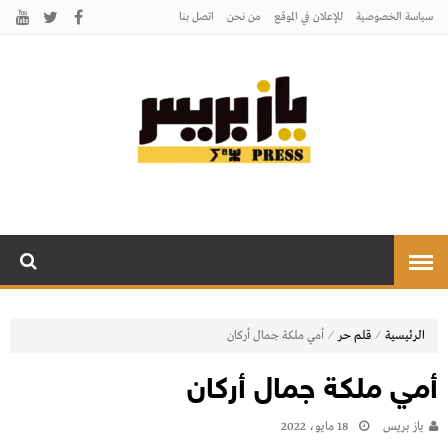
سياسة الخصوصية
للإعلان في الموقع
من نحن
اتصل بنـا
يـازبريس
يأتيكم بالخبر اليقين
⁄
⁄
الرئيسية
قلم حر
أمي ملكة جمال أركان
أمي ملكة جمال أركان
يـاز بريـس
18 مايو، 2022