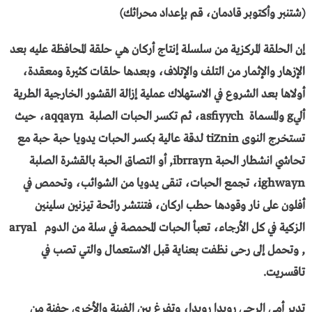
(شتنبر وأكتوبر قادمان، قم بإعداد محراثك)
إن الحلقة المركزية من سلسلة إنتاج أركان هي حلقة المحافظة عليه بعد
الإزهار والإثمار من التلف والإتلاف، وبعدها حلقات كثيرة ومعقدة،
أولاها بعد الشروع في الاستهلاك عملية إزالة القشور الخارجية الطرية
أليg والمسماة asfiyych، ثم تكسر الحبات الصلبة aqqayn، حيث
تستخرج النوى tiZnin لدقة عالية بكسر الحبات يدويا حبة حبة مع
تحاشي انشطار الحبة ibrrayn, أو التصاق الحبة بالقشرة الصلبة
ighwayn، تجمع الحبات، تنقى يدويا من الشوائب، وتحمص في
أفلون على نار وقودها حطب اركان، فتنتشر رائحة تيزنين سلينين
الزكية في كل الأرجاء، تعبأ الحبات المحمصة في سلة من الدوم aryal
, وتحمل إلى رحى نظفت بعناية قبل الاستعمال والتي تصب في
تاقسريت.
تدير أمي الرحى رويدا رويدا، وتفرغ بين الفينة والأخرى حفنة من