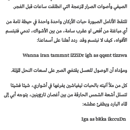
الصيفي وأصوات الصرار المزعجة التي انطلقت ساعات قبل الفجر.
تلتقط الأنامل الصبورة حبات الأركان واحدة واحدة في حيطة تامة من
أي مباغتة من أفعى او عقرب سامة، من بين الأشواك، تدمي فتبتسم
الأفواه، كيف لا نبتسم وقد ردد أهلنا على أسماعنا:
Wanna iran tammnt iZZiDr igh as qqsnt tizzwa
ومؤداه أن الوصول للعسل يقتضي الصبر على لسعات النحل المؤلمة.
كل من ملأ آنيته بالحبات تيفياشين يفرغها في أشواري، شيئا فشيئا
تتسلل أشعة الشمس الحارقة من بين أغصان تارgينين، يتوجه أبي إلى
الماء البارد ويطفئ عطشه:
Iga as bRka ikccuDn