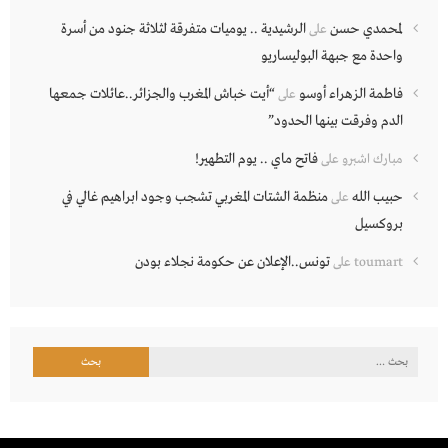
لمحمدي حسن
الرشيدية .. يوميات متفرقة لثلاثة جنود من أسرة
على
واحدة مع جبهة البوليساريو
فاطمة الزهراء أوسو
“أيت خباش المغرب والجزائر..عائلات جمعها
على
الدم وفرقت بينها الحدود”
فاتح ماي .. يوم التطهير!
مبارك اشبرو
على
حبيب الله
منظمة الشتات المغربي تشجب وجود ابراهيم غالي في
على
بروكسيل
تونس..الإعلان عن حكومة نجلاء بودن
toumart
على
البحث
عن: