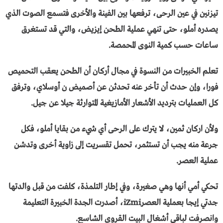
تيزنين في عين الرحى، ترفعها بين الفينة والأخرى فتسمع الصوت الذي
يصدره أملو، حتى تنهي عملية الطحن إيزيض، والتي قد تستغرق
ساعات حسب كمية النوى المحمصة.
تعلم الخبيرات من النسوة في مجال أركان أن الطحن يعقب التحميص
فورا، وإن حدث أن تأخر عنه تحدثن عن أصميض ن أوسلاي، وترفق
كل العمليات بترديد الأشعار الأمازيغية المتوارثة جيلا عن جيل.
ولأن اركان ثمين، لا يترك على الرحى أي شيء من بقايا أملو، فكل
جرعة منه يجب أن تستثمر، تحمل تقسريت إلى زاوية أخرى وتدشن
عملية العصر.
تحكي أمي أنها وهي صغيرة، وفي إطار التلمذة، كلفت من قبل والدتها
جدتي إيجا بعملية العصرiZmi، أصدرت الجدة الخبيرة التعليمة
وانصرفت لباقي أشغال البيت القروي الشاسع.