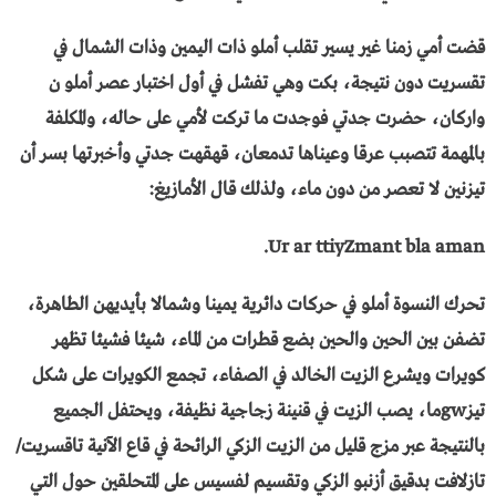
قضت أمي زمنا غير يسير تقلب أملو ذات اليمين وذات الشمال في
تقسريت دون نتيجة، بكت وهي تفشل في أول اختبار عصر أملو ن
واركان، حضرت جدتي فوجدت ما تركت لأمي على حاله، والمكلفة
بالمهمة تتصبب عرقا وعيناها تدمعان، قهقهت جدتي وأخبرتها بسر أن
تيزنين لا تعصر من دون ماء، ولذلك قال الأمازيغ:
Ur ar ttiyZmant bla aman.
تحرك النسوة أملو في حركات دائرية يمينا وشمالا بأيديهن الطاهرة،
تضفن بين الحين والحين بضع قطرات من الماء، شيئا فشيئا تظهر
كويرات ويشرع الزيت الخالد في الصفاء، تجمع الكويرات على شكل
تيزgwما، يصب الزيت في قنينة زجاجية نظيفة، ويحتفل الجميع
بالنتيجة عبر مزج قليل من الزيت الزكي الرائحة في قاع الآنية تاقسريت/
تازلافت بدقيق أزنبو الزكي وتقسيم لفسيس على المتحلقين حول التي