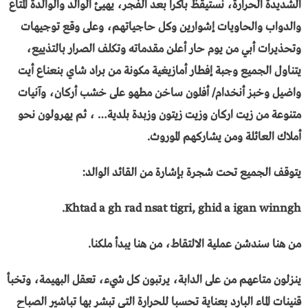
الشديدة الحرارة، نستيقظ باكرا بعد الفجر، يهيئ الوالد والوالدة المتاع
والدواب والحاويات إشوارين وكل حاجياتهم، وعلى وقع توجيهات
وتحذيرات أبي من يوم حار أعلن مقدماته وتكلف الصرار بالتذييع،
يتناول الجميع وجبة إفطار أمازيغية مكونة من براد شاي بنعناع أيت
واضيل وخبز أنخدام/ أفلون ساخن مطهو على خشب أركان، وآنيات
متنوعة من زيت اركان وزيت زيتون وزبدة بلدية… ، ثم يهرولون نحو
أملاك العائلة ومن يشاركهم الموروث.
يتوقف الجميع تحت شجرة بإشارة من القائد الوالد:
Khtad a gh rad nsat tigri, ghid a igan winngh.
من هنا سندشن عملية الالتقاط، من هنا يبدأ ملكنا.
ينزلون متاعهم من على الدابة، يرتبون كل شيء، تعقل البهيمة، وتخبأ
قنينات الماء البارد بعناية تحسبا للحرارة التي تبشر بها تباشير الصباح