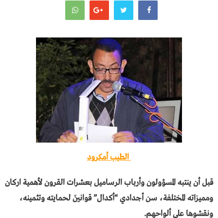
الطيب أمكرود
قبل أن ينتبه المسؤولون وأرباب الرساميل بعشرات القرون لأهمية اركان
ومميزاته المختلفة، سن أجدادي “أكدال” قوانينَ لحمايته وتثمينه،
ونقشوها على ألواحهم.