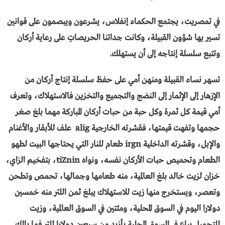
في تمصريت، يجتمع الحكماء إنفلاس، يشرعون ويبصمون على قوانين
تسير بها شؤون القبيلة، وكانت جداتنا الحريصاتِ على رعاية أركان
وتتبع سلسلة إنتاجه إلى أن يستهلك.
تسهر نساء القبيلة ومنهن أمي على حفظ سلسلة إنتاج أركان من
الإزهار إلى الإثمار إلى النضج والتجميع والتخزين فالاستهلاك، وتعرف
أمي قيمة كل ثمرة وكل حبة من حبات أركان المباركة مهما بلغ صغر
حجمها وتفهت قيمتها، فقشرته الخارجية alig علف للأبقار والأغنام
والإبل، وقشرته الداخلية irgn طعام للنار التي يحتاجها البيت لطهو
الطعام وتحميص حبات الأركان نفسه، ونواه tiZnin، بتفخيم الزاي،
خزان لزيت خالد بلغ العالمية، منه طعامها وجمالها، تحمص وتطحن
وتعصر، ويستخرج منها زيت للاستهلاك يبلغ ثمن اللتر منه خمسين
دولارا اليوم في السوق المحلية، ومئتين في السوق العالمية، وزيت
للتجميل يباع في السوق المحلية بأزيد من سبعين دولارا للتر فما بالك