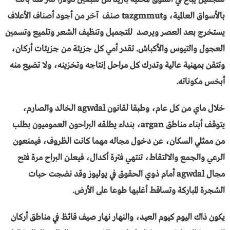
بالأسواق العالمية، وtazgmmut صنف آخر من أجود أصناف الأعلاف
يستخرج بعد العصر ويرصد للتجميل وتنظيف الشعر وتلميع وتسمين
العجول والتيوس والأكباش. تقدر أمي كل جزيئة من جزيئات أركان،
وتتقن بمهنية عالية وتدرك كل مراحل إنتاجه وتخزينه، ولا تضيع منه
أبخس مكوناته.
خلال ماي من كل عام، وطبقا لقانون agwdal الخالد والصارم،
يتوقف أبناء مناطق argan، بنداء يطلقه البراحون العموميون بطلب
من ممثلي السكان، عن دخول مجاله مهما كانت الظروف، فيمنعون
الرعي والجمع والالتقاط، تنتهي فترة أكدال، فيعلن البراح مرة فتح
مجال agwdal أمام ذوي الحقوق في يوليوز وقد نضجت حبات
الشجرة المباركة وتساقط أغلبها طوعا على الأرض.
يكون ذاك اليوم كيوم العيد، والنهار نهار صيف قائظ في مناطق أركان