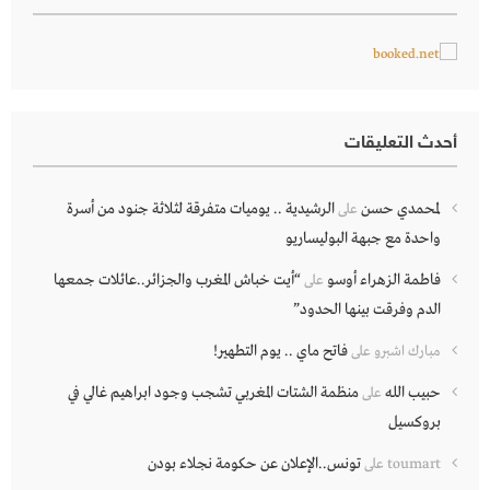
أحدث التعليقات
لمحمدي حسن
الرشيدية .. يوميات متفرقة لثلاثة جنود من أسرة
على
واحدة مع جبهة البوليساريو
فاطمة الزهراء أوسو
“أيت خباش المغرب والجزائر..عائلات جمعها
على
الدم وفرقت بينها الحدود”
فاتح ماي .. يوم التطهير!
مبارك اشبرو
على
حبيب الله
منظمة الشتات المغربي تشجب وجود ابراهيم غالي في
على
بروكسيل
تونس..الإعلان عن حكومة نجلاء بودن
toumart
على