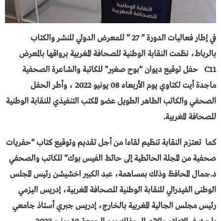
في إطار فعاليات الدورة ” 27 ” للمعرض الدولي للنشر والكتاب
بالرباط، نظمت النقابة الوطنية للصحافة المغربية برواقها بالمعرض
C11 حفل توقيع ديوان “بوح صغير” للكاتبة والشاعرة الصحفية
ماجدة أيت لكتاوي يوم الأربعاء 08 يونيو 2022 ، وأطر الحفل
الصحفي والكاتب الطاهر الطويل عضو المكتب التنفيذي للنقابة الوطنية
للصحافة المغربية.
كما تعتزم النقابة تنظيم لقاءا من أجل تقديم وتوقيع كتاب “حفريات
صحفية من المجلة الحائطية إلى حائط الفيس بوك” للكاتب والصحفي
د.جمال المحافظ وذلك بمساهمة، عبد الكبير اخشيشن رئيس المجلس
الوطنى الفيدرالي للنقابة الوطنية للصحافة المغربية، إدريس اليزمي
رئيس مجلس الجالية المغربية بالخارج، إدريس جبري أستاذ جامعي