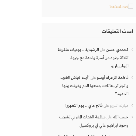
أحدث التعليقات
لمحمدي حسن
الرشيدية .. يوميات متفرقة
على
لثلاثة جنود من أسرة واحدة مع جبهة
البوليساريو
فاطمة الزهراء أوسو
“أيت خباش المغرب
على
والجزائر..عائلات جمعها الدم وفرقت بينها
الحدود”
فاتح ماي .. يوم التطهير!
مبارك اشبرو
على
حبيب الله
منظمة الشتات المغربي تشجب
على
وجود ابراهيم غالي في بروكسيل