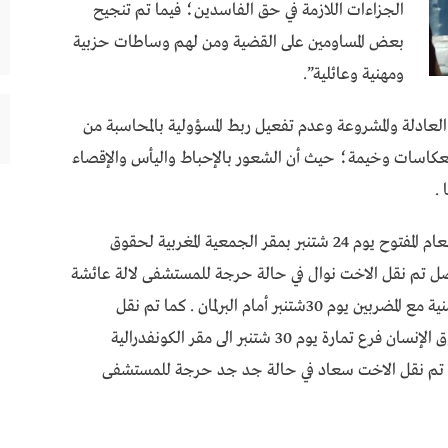
الجزاءات اللازمة في حق الفاسدين؛ فيما تم تنجيح
بعض المساومين على القضية ومن لهم وساطات حزبية
ومهنية وعائلية”.
العادلة والمشروعة وعدم تفعيل ربط المسؤولية بالمحاسبة من
نعكاسات وخيمة؛ حيث أن الشعور بالإحباط واليأس والإقصاء
.
وتشير التنسيقية إلى أنه تم البدأ في الإضراب عن الطعام المفتوح يوم 24 شتنبر بمقر الجمعية المغربية لحقوق
يام من الإضراب المتواصل تم نقل الاخت نوال في حالة حرجة للمستشفى لالة عائشة
يوم 28 شتنبر ، كما تم تنظيم وقفة تنديدية و تضامنية مع المضربين يوم 30شتنبر أمام البرلمان . كما تم نقل
المضربين عن الطعام من مقر الجمعية المغربية لحقوق الإنسان فرع تمارة يوم 30 شتنبر الى مقر الكونفدرالية
مدة تم نقل الاخت سعاد في حالة جد جد حرجة للمستشفى