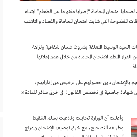
ضحايا امتحان المحاماة “إضرابا مفتوحا عن الطعام” ابتداء
 احتجاجا على الخروقات المفضوحة التي شابت امتحان المحاماة والفساد والتلاعب
يات السيد الوسيط المتعلقة بشروط ضمان شفافية ونزاهة
 القرار المنظم لامتحان المحاماة من خلال عدم إعلانها
ة .
م بالإمتحان دون حصولهم على ترخيص من إداراتهم،
وتسجيل ممتحنين وتنجيحهم رغم عدم توفرهم على شهادة جامعية في تخصص القانون؛ في خرق سافر للمادة 3
وأعلنت أن الوزارة تحايلت وتلاعبت بسلم التنقيط
وطريقة التصحيح، مع خرق توصيف الإمتحان وإدراج