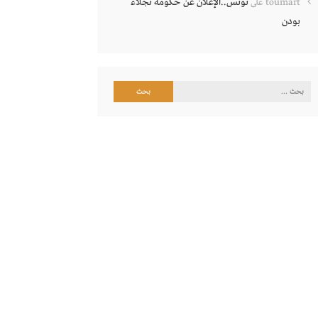
تونس..الإعلان عن حكومة نجلاء
toumart
على
بودن
البحث
عن: