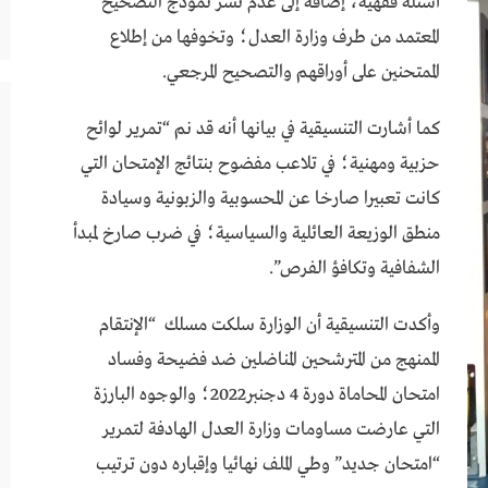
أسئلة فقهية، إضافة إلى عدم نشر نمودج التصحيح
المعتمد من طرف وزارة العدل؛ وتخوفها من إطلاع
الممتحنين على أوراقهم والتصحيح المرجعي.
كما أشارت التنسيقية في بيانها أنه قد نم “تمرير لوائح
حزبية ومهنية؛ في تلاعب مفضوح بنتائج الإمتحان التي
كانت تعبيرا صارخا عن المحسوبية والزبونية وسيادة
منطق الوزيعة العائلية والسياسية؛ في ضرب صارخ لمبدأ
الشفافية وتكافؤ الفرص”.
وأكدت التنسيقية أن الوزارة سلكت مسلك “الإنتقام
الممنهج من المترشحين المناضلين ضد فضيحة وفساد
امتحان المحاماة دورة 4 دجنبر2022؛ والوجوه البارزة
التي عارضت مساومات وزارة العدل الهادفة لتمرير
“امتحان جديد” وطي الملف نهائيا وإقباره دون ترتيب