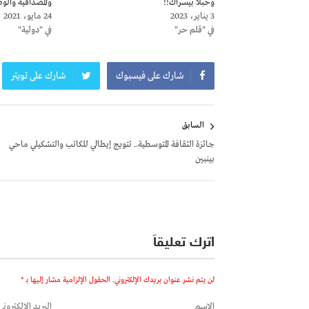
وحبلا بيسراك!!
والمصداقية وال
3 يناير، 2023
24 مايو، 2021
في "قلم حر"
في "دولية"
شارك على فيسبوك
شارك على تويتر
تصفّح
السابق
المقالات
جائزة الثقافة المتوسطية.. تتويج إيطالي للكاتب والتشكيلي ماحي
بينبين
اترك تعليقاً
لن يتم نشر عنوان بريدك الإلكتروني.
الحقول الإلزامية مشار إليها بـ
*
الاسم
البريد الإلكتروني