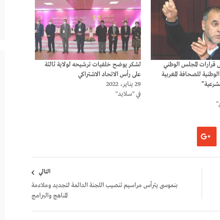
ى قرارات المجلس الوطني
لشكر يوضح خلفيات ترشيحه لولاية ثالثة
 الوطنية للصحافة المغربية
على رأس الاتحاد الاشتراكي
لشرعية”
29 يناير، 2022
في "سلايد"
"
التالي
بنموسى يترأس مراسيم تنصيب اللجنة الدائمة لتجديد وملاءمة
المناهج والبرامج