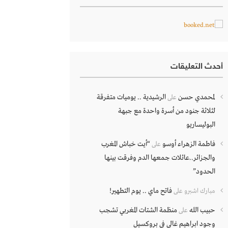
أحدث التعليقات
لمحمدي حسن
الرشيدية .. يوميات متفرقة
على
لثلاثة جنود من أسرة واحدة مع جبهة
البوليساريو
فاطمة الزهراء أوسو
“أيت خباش المغرب
على
والجزائر..عائلات جمعها الدم وفرقت بينها
الحدود”
فاتح ماي .. يوم التطهير!
مبارك اشبرو
على
حبيب الله
منظمة الشتات المغربي تشجب
على
وجود ابراهيم غالي في بروكسيل