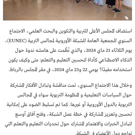
استضاف المجلس الأعلى للتربية والتكوين والبحث العلمي، الاجتماع
السنوي للجمعية العامة للشبكة الأوروبية لمجالس التربية (EUNEC)،
يوم الثلاثاء 21 ماي 2024، والذي نُظّمت على هامشه ندوة حول
الذكاء الاصطناعي كأداة لتحسين التعليم والتعلم: متى وكيف يكون
استخدامه مفيدًا؟ يومي 22 و23 ماي 2024، في مقر المجلس بالرباط.
وخلال هذا الاجتماع السنوي، تمت مناقشة وتبادل الأفكار المشتركة
حول السياسات التعليمية و المنظومة التربوية سواء في المجالس
التربوية بالدول الأوروبية أو غيرها. كما تم تسليط الضوء على إمكانية
تحسين وتعزيز المشاركة في خطة عمل الشبكة، وفتح آفاق أوسع
لتبادل الخبرات والاهتمام المشترك حول تحديات التعليم والتعلم التي
تواجه دول الأعضاء في الشبكة.