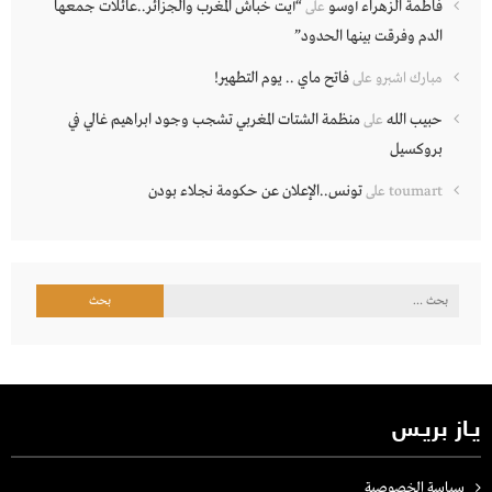
فاطمة الزهراء أوسو
“أيت خباش المغرب والجزائر..عائلات جمعها
على
الدم وفرقت بينها الحدود”
فاتح ماي .. يوم التطهير!
مبارك اشبرو
على
حبيب الله
منظمة الشتات المغربي تشجب وجود ابراهيم غالي في
على
بروكسيل
تونس..الإعلان عن حكومة نجلاء بودن
toumart
على
البحث
عن:
يـاز بريـس
سياسة الخصوصية