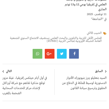
العلمي في إفريقيا يومي 12 و13 نونبر
الجاري
11 نوفمبر، 2025
في "الجامعة"
الحبيب المالكي
المجلس الأعلى للتربية والتكوين والبحث العلمي يستضيف الاجتماع السنوي للجمعية
العامة للشبكة الأوروبية لمجالس التربية (EUNEC)
تصفّح
السابق
التالي
المقالات
السيد بنعليلو يبرز بنيويورك الأدوار
في أول أيام جيتكس إفريقيا، غيثة مزور
الدستورية لوسيط المملكة في الدفاع عن
توقع مذكرة تفاهم مع شركة أوراكل
الحقوق وترسيخ سيادة القانون
لإنشاء مركز للخدمات السحابية
الضخمة بالمغرب