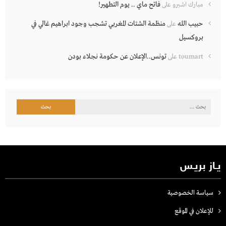
فاتح ماي .. يوم التطهير!
مبارك اشبرو
على
حبيب الله
منظمة الشتات المغربي تشجب وجود ابراهيم غالي في
على
بروكسيل
تونس..الإعلان عن حكومة نجلاء بودن
toumart
على
البحث
عن:
يـاز بريـس
سياسة الخصوصية
للإعلان في الموقع