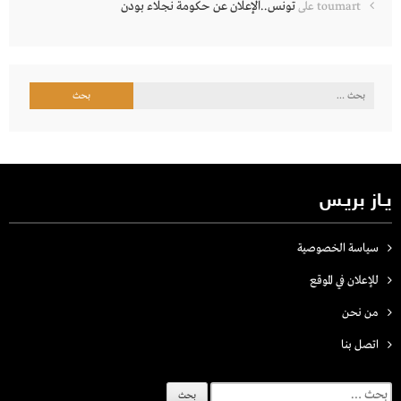
تونس..الإعلان عن حكومة نجلاء بودن
toumart
على
البحث
عن:
يـاز بريـس
سياسة الخصوصية
للإعلان في الموقع
من نحن
اتصل بنـا
البحث