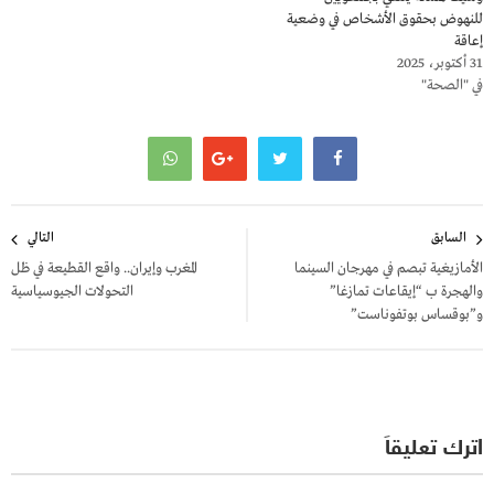
للنهوض بحقوق الأشخاص في وضعية
إعاقة
31 أكتوبر، 2025
في "الصحة"
تصفّح
السابق
التالي
المقالات
الأمازيغية تبصم في مهرجان السينما
المغرب وإيران.. واقع القطيعة في ظل
والهجرة ب “إيقاعات تمازغا”
التحولات الجيوسياسية
و”بوقساس بوتفوناست”
اترك تعليقاً