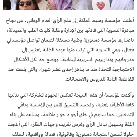
أعلنت مؤسسة وسيط المملكة إلى علم الرأي العام الوطني، عن نجاح
مبادرة التسوية التي قادتها بين الإدارة وطلبة كليات الطب والصيدلة،
باعتبارها مؤسسة دستورية وطنية مستقلة لضمان تواصل مؤسساتي
فعال، وهي التسوية التي ترتب عنها عودة الطلبة المعنيين إلى
مدرجاتهم وتداريبهم السريرية الميدانية، ووضع حد لكل الأشكال
الاحتجاجية المتخذة منذ ما يناهز إحدى عشر شهرا، والتي بلغت حد
المقاطعة التامة للدروس والامتحانات.
وأكدت المؤسسة أن هذه النتيجة تعكس الجهود المشتركة التي بذلتها
كافة الأطراف المعنية، وتجسد التنسيق المثمر بين المؤسسة وباقي
المتدخلين، مما ساهم في خلق أجواء حوار ملائمة، وساعد على بناء
الثقة وتسهيل تبادل الرأي وفرص تقريب وجهات النظر، التي أنتجت
حلولا تضمن استجابة دستورية وقانونية، فعالة وواقعية، للملف