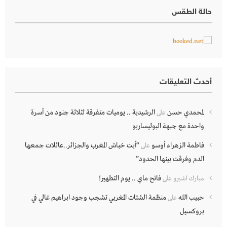
حالة الطقس
أحدث التعليقات
لمحمدي حسن
الرشيدية .. يوميات متفرقة لثلاثة جنود من أسرة
على
واحدة مع جبهة البوليساريو
فاطمة الزهراء أوسو
“أيت خباش المغرب والجزائر..عائلات جمعها
على
الدم وفرقت بينها الحدود”
فاتح ماي .. يوم التطهير!
مبارك اشبرو
على
حبيب الله
منظمة الشتات المغربي تشجب وجود ابراهيم غالي في
على
بروكسيل