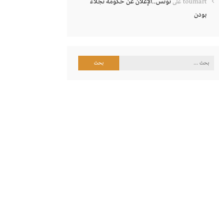
تونس..الإعلان عن حكومة نجلاء
toumart
على
بودن
البحث
عن: