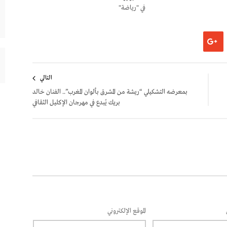
في "رياضة"
التالي
بمعرضه التشكيلي “ريشة من المشرق بألوان المغرب”.. الفنان خالد
بريك يُبدع في مهرجان الإكليل الثقافي
الموقع الإلكتروني