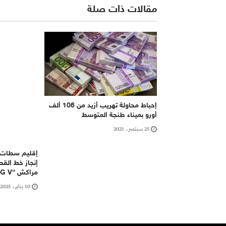
مقالات ذات صلة
إحباط محاولة تهريب أزيد من 106 ألف
أورو بميناء طنجة المتوسط
25 سبتمبر، 2021
إقليم سطات ج
إنجاز خط القط
مراكش “L G V”
10 يناير، 2025