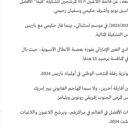
أعلن الاتحاد الدولي لكرة القدم (الفيفا)، اليوم الجمعة، عن قائمة اللاعبين الـ 11 المرشحين لتشكيلة “فيفا” الأفضل
وتوج بونو رفقة الهلال السعودي بالدوري المحلي (2023/2024) في موسم استثنائي، بينما فاز حكيمي مع باريس
لتشكيلة المثالية.
دي العين الإماراتي بفوزه بعصبة الأبطال الآسيوية، حيث نال
فسة برصيد 13 هدفا.
ة رفقة المنتخب الوطني في أولمبياد باريس 2024.
أفارقة آخرين، ولا سيما المهاجم الغابوني بيير إمريك
س المرمى الجنوب إفريقي رونوين ويليامز.
ات الأفضل في العالم في مراكزهم، ويرشح اللاعبون واللاعبات