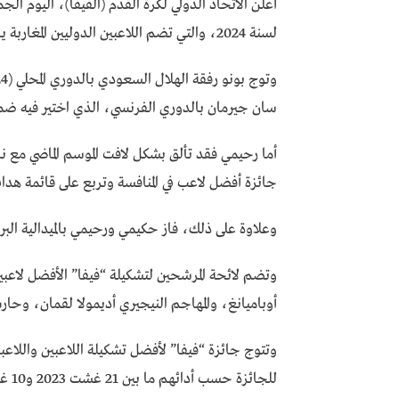
لسنة 2024، والتي تضم اللاعبين الدوليين المغاربة ياسين بونو وأشرف حكيمي وسفيان رحيمي.
سان جيرمان بالدوري الفرنسي، الذي اختير فيه ضمن ا
أما رحيمي فقد تألق بشكل لافت الموسم الماضي مع نا
جائزة أفضل لاعب في المنافسة وتربع على قائمة هدافي المنا
وعلاوة على ذلك، فاز حكيمي ورحيمي بالميدالية البرونزي
وتضم لائحة المرشحين لتشكيلة “فيفا” الأفضل لاعبين 
أوباميانغ، والمهاجم النيجيري أديمولا لقمان، وحار
وتتوج جائزة “فيفا” لأفضل تشكيلة اللاعبين واللاعب
للجائزة حسب أدائهم ما بين 21 غشت 2023 و10 غشت 2024.