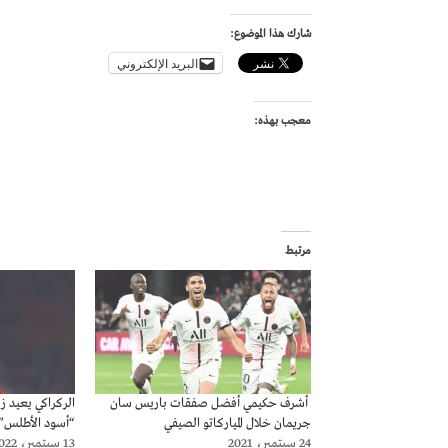
شارك هذا الموضوع:
البريد الإلكتروني
معجب بهذه:
مرتبط
أشرف حكيمي أفضل صفقات باريس سان
الركراكي يعيد ز
جريمان خلال المياركاتو الصيفي
“أسود الأطلس” 
24 سبتمبر، 2021
13 سبتمبر، 2022