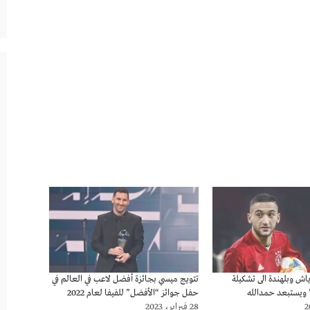
ياش وبلهندة الى تشكيلة
تتويج ميسي بجائزة أفضل لاعب في العالم في
ويستبعد حمدالله
حفل جوائز “الأفضل” للفيفا لعام 2022
28 فبراير، 2023