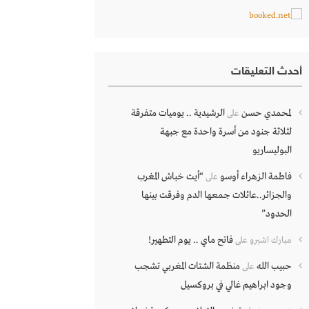
أحدث التعليقات
لمحمدي حسن
الرشيدية .. يوميات متفرقة
على
لثلاثة جنود من أسرة واحدة مع جبهة
البوليساريو
فاطمة الزهراء أوسو
“أيت خباش المغرب
على
والجزائر..عائلات جمعها الدم وفرقت بينها
الحدود”
فاتح ماي .. يوم التطهير!
مبارك اشبرو
على
حبيب الله
منظمة الشتات المغربي تشجب
على
وجود ابراهيم غالي في بروكسيل