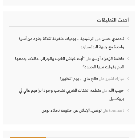
أحدث التعليقات
لمحمدي حسن
الرشيدية .. يوميات متفرقة لثلاثة جنود من أسرة
على
واحدة مع جبهة البوليساريو
فاطمة الزهراء أوسو
“أيت خباش المغرب والجزائر..عائلات جمعها
على
الدم وفرقت بينها الحدود”
فاتح ماي .. يوم التطهير!
مبارك اشبرو
على
حبيب الله
منظمة الشتات المغربي تشجب وجود ابراهيم غالي في
على
بروكسيل
تونس..الإعلان عن حكومة نجلاء بودن
toumart
على