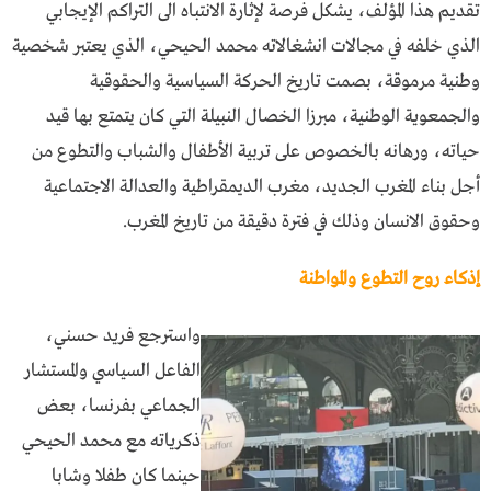
تقديم هذا المؤلف، يشكل فرصة لإثارة الانتباه الى التراكم الإيجابي
الذي خلفه في مجالات انشغالاته محمد الحيحي، الذي يعتبر شخصية
وطنية مرموقة، بصمت تاريخ الحركة السياسية والحقوقية
والجمعوية الوطنية، مبرزا الخصال النبيلة التي كان يتمتع بها قيد
حياته، ورهانه بالخصوص على تربية الأطفال والشباب والتطوع من
أجل بناء المغرب الجديد، مغرب الديمقراطية والعدالة الاجتماعية
وحقوق الانسان وذلك في فترة دقيقة من تاريخ المغرب.
إذكاء روح التطوع والمواطنة
واسترجع فريد حسني،
الفاعل السياسي والمستشار
الجماعي بفرنسا، بعض
ذكرياته مع محمد الحيحي
حينما كان طفلا وشابا