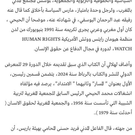
السياسية والحقوقية والتربوية والجمعوية، لمؤسس المجتمع المدني
بالمغرب، ولرجل وحدة بامتياز، مارس السياسة بأخلاق كما قال عنه
رفيقه عبد الرحمان اليوسفي، في شهادته عنه، موضحا أن الحيحي ،
كان أول مغربي وعربي يجرى تكريمه سنة 1991 بنيويورك من لدن
منظمة هيومان رايتس ووتش الأمريكية HUMAN RIGHTS
WATCH، لدوره في مجال الدفاع عن حقوق الإنسان.
وأضاف لهلالي أن الكتاب الذي سبق تقديمه خلال الدورة 29 للمعرض
الدولي للنشر والكتاب بالرباط سنة 2024، يتضمن قسمين رئيسين،
الأول بعنوان ” المسار” وثانيهما ” الامتداد”، يرصد فيه مؤلفاه
انشغالات محمد الحيحي الرئيس السابق للجمعية المغربية لتربية
الشبيبة التي تأسست سنة 1956، والجمعية المغربية لحقوق الانسان (
أحدثت سنة 1979 )..
من جهته، قال الفاعل المدني فريد حسنى المحامي بهيئة باريس، أن