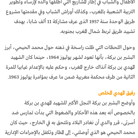
الأطفال والشباب في إطار المشاريع التي أطلقها والده لإرساء وتطوير
التربية الشعبية بالمغرب، وكذلك أوراش الشباب وفي مقدمتها مشروع
طريق الوحدة سنة 1957 الذى عرف مشاركة 11 ألف شابا، بهدف
تشييد طريق تربط شمال المغرب بجنوبه.
وحول اللحظات التي ظلت راسخة في ذهنه حول محمد الحيحي، أبرز
البشير بن بركة، بأنها تعود لشهر يوليوز 1964، حينما كان الشهيد
المهدي بن بركة آنذاك خارج المغرب، وحكم عليه بالإعدام غيابيا للمرة
الثانية من طرف محكمة مغربية ضمن ما عرف بمؤامرة يوليوز 1963.
رفيق المهدي المخلص
وأوضح البشير بن بركة النجل الأكبر للشهيد المهدي بن بركة
بالخصوص أنه بعد هذه الأحكام والضغوط التي بدأت تمارس ضد
أسرتى، قرر والدي أن نغادر البلاد ونلتحق به في الخارج، حيث كان
محمد الحيحي هو الذي أوصلني، إلى المطار وتكفل بالإجراءات الإدارية