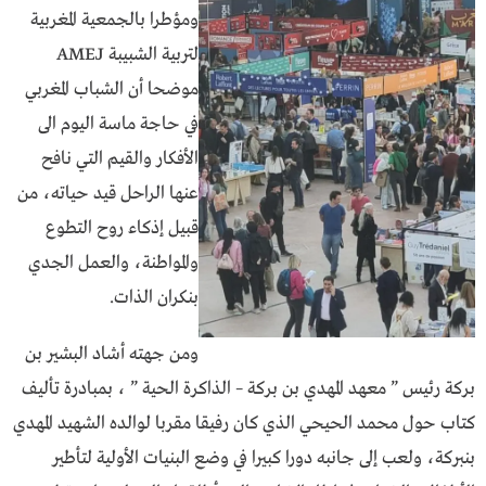
ومؤطرا بالجمعية المغربية
لتربية الشبيبة AMEJ
موضحا أن الشباب المغربي
في حاجة ماسة اليوم الى
الأفكار والقيم التي نافح
عنها الراحل قيد حياته، من
قبيل إذكاء روح التطوع
والمواطنة، والعمل الجدي
بنكران الذات.
ومن جهته أشاد البشير بن
بركة رئيس ” معهد المهدي بن بركة – الذاكرة الحية ” ، بمبادرة تأليف
كتاب حول محمد الحيحي الذي كان رفيقا مقربا لوالده الشهيد المهدي
بنبركة، ولعب إلى جانبه دورا كبيرا في وضع البنيات الأولية لتأطير